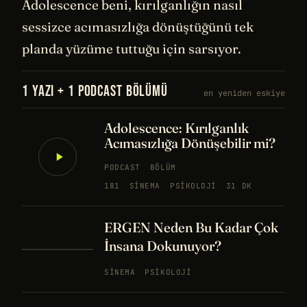
Adolescence beni, kırılganlığın nasıl
sessizce acımasızlığa dönüştüğünü tek
planda yüzüme tuttuğu için sarsıyor.
1 YAZI + 1 PODCAST BÖLÜMÜ
en yeniden eskiye
Adolescence: Kırılganlık
Acımasızlığa Dönüşebilir mi?
PODCAST
BÖLÜM
181
SINEMA
PSIKOLOJI
31 DK
ERGEN Neden Bu Kadar Çok
İnsana Dokunuyor?
SINEMA
PSIKOLOJI