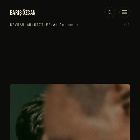
BARIŞ ÖZCAN
‹
›
KAVRAMLAR
›
DIZILER
›
Adolescence