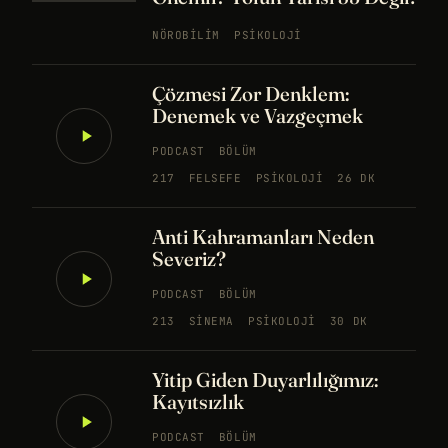
NÖROBILIM
PSIKOLOJI
Çözmesi Zor Denklem:
Denemek ve Vazgeçmek
PODCAST
BÖLÜM
217
FELSEFE
PSIKOLOJI
26 DK
Anti Kahramanları Neden
Severiz?
PODCAST
BÖLÜM
213
SINEMA
PSIKOLOJI
30 DK
Yitip Giden Duyarlılığımız:
Kayıtsızlık
PODCAST
BÖLÜM