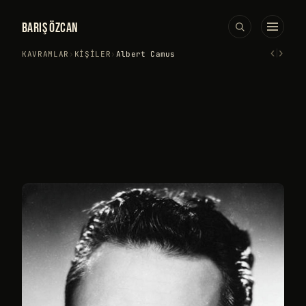
BARIŞ ÖZCAN
‹
›
KAVRAMLAR
›
KIŞILER
›
Albert Camus