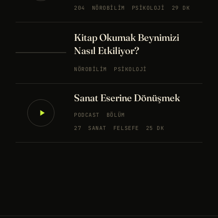
204
NÖROBILIM
PSIKOLOJI
29 DK
Kitap Okumak Beynimizi
Nasıl Etkiliyor?
NÖROBILIM
PSIKOLOJI
Sanat Eserine Dönüşmek
PODCAST
BÖLÜM
27
SANAT
FELSEFE
25 DK