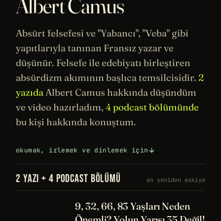
Albert Camus
Absürt
felsefesi
ve "Yabancı", "Veba" gibi
yapıtlarıyla tanınan Fransız yazar ve
düşünür. Felsefe ile
edebiyatı
birleştiren
absürdizm akımının başlıca temsilcisidir.
2
yazıda
Albert Camus hakkında düşündüm
ve video hazırladım,
4 podcast bölümünde
bu kişi hakkında konuştum.
okumak, izlemek ve dinlemek için
2 YAZI + 4 PODCAST BÖLÜMÜ
en yeniden eskiye
9, 32, 66, 83 Yaşları Neden
Önemli? Yolun Yarısı 35 Değil!