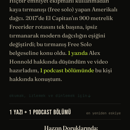
Hiçbir emniyet ekipmanı kullanmadan
kaya tırmanışı (free solo) yapan Amerikalı
dağcı. 2017'de El Capitan'ın 900 metrelik
Freerider rotasını tek başına, ipsiz
tırmanarak modern dağcılığın eşiğini
değiştirdi; bu tırmanış
Free Solo
belgeseline konu oldu.
1 yazıda
Alex
Honnold hakkında düşündüm ve video
hazırladım,
1 podcast bölümünde
bu kişi
hakkında konuştum.
okumak, izlemek ve dinlemek için
1 YAZI + 1 PODCAST BÖLÜMÜ
en yeniden eskiye
Hazzın Doruklarında: