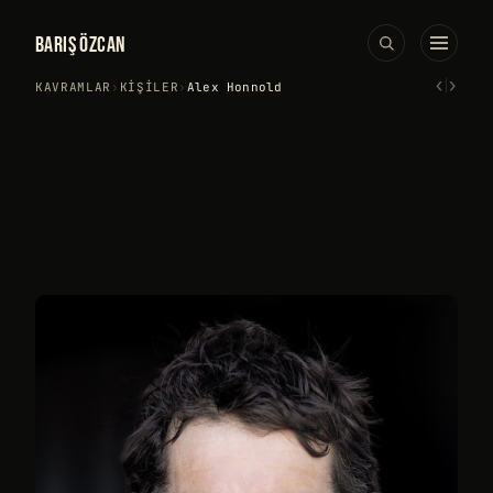
BARIŞ ÖZCAN
‹
›
KAVRAMLAR
›
KIŞILER
›
Alex Honnold