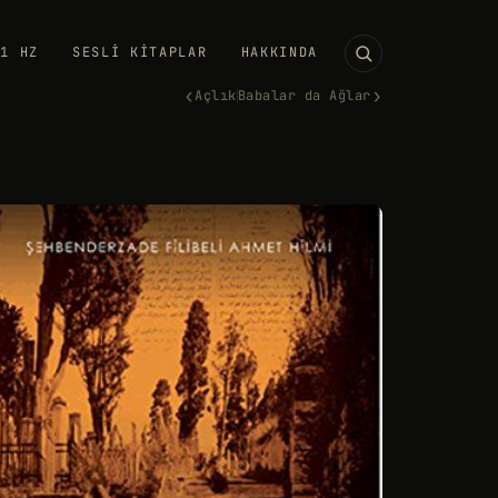
11 HZ
SESLI KITAPLAR
HAKKINDA
‹
›
Açlık
Babalar da Ağlar