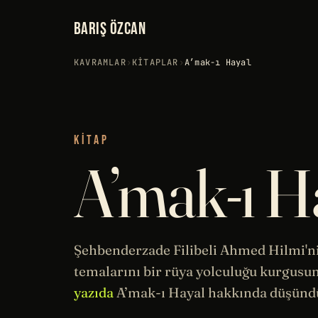
BARIŞ ÖZCAN
KAVRAMLAR
›
KITAPLAR
›
A’mak-ı Hayal
KITAP
A’mak-ı H
Şehbenderzade Filibeli Ahmed Hilmi'n
temalarını bir
rüya
yolculuğu kurgusun
yazıda
A’mak-ı Hayal hakkında düşündü