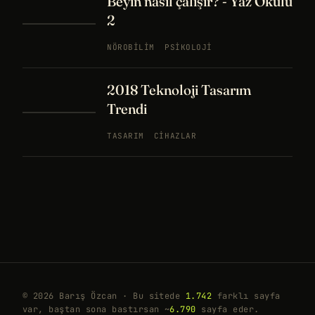
Beyin nasıl çalışır? - Yaz Okulu
2
NÖROBILIM
PSIKOLOJI
2018 Teknoloji Tasarım
Trendi
TASARIM
CIHAZLAR
© 2026 Barış Özcan · Bu sitede
1.742
farklı sayfa
var, baştan sona bastırsan ~
6.790
sayfa eder.