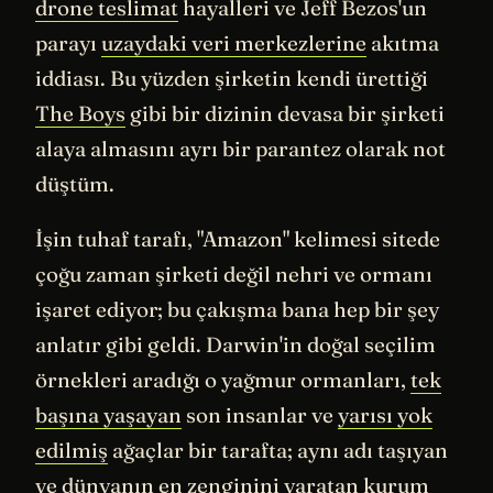
drone teslimat
hayalleri ve Jeff Bezos'un
parayı
uzaydaki veri merkezlerine
akıtma
iddiası. Bu yüzden şirketin kendi ürettiği
The Boys
gibi bir dizinin devasa bir şirketi
alaya almasını ayrı bir parantez olarak not
düştüm.
İşin tuhaf tarafı, "Amazon" kelimesi sitede
çoğu zaman şirketi değil nehri ve ormanı
işaret ediyor; bu çakışma bana hep bir şey
anlatır gibi geldi. Darwin'in doğal seçilim
örnekleri aradığı o yağmur ormanları,
tek
başına yaşayan
son insanlar ve
yarısı yok
edilmiş
ağaçlar bir tarafta; aynı adı taşıyan
ve dünyanın en zenginini yaratan kurum