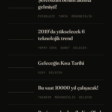
gelmişti!
PSIKOLOJI
TARIH
MÜHENDISLIK
2019’da yükselecek 6
teknolojik trend
YAPAY ZEKA
SANAT
GELECEK
Geleceğin Kısa Tarihi
UZAY
GELECEK
Bu saat 10000 yıl çalışacak!
TASARIM
MÜHENDISLIK
GELECEK