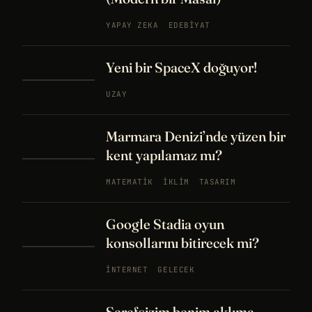
YAPAY ZEKA
EDEBIYAT
Yeni bir SpaceX doğuyor!
UZAY
Marmara Denizi’nde yüzen bir
kent yapılamaz mı?
MATEMATIK
İKLIM
TASARIM
Google Stadia oyun
konsollarını bitirecek mi?
İNTERNET
GELECEK
Şerefsizim benim aklıma