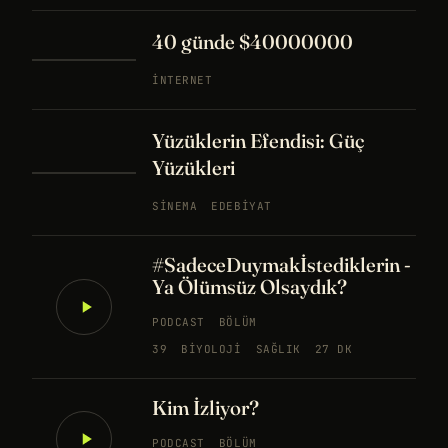
40 günde $40000000
İNTERNET
Yüzüklerin Efendisi: Güç
Yüzükleri
SINEMA
EDEBIYAT
#SadeceDuymakİstediklerin -
Ya Ölümsüz Olsaydık?
PODCAST
BÖLÜM
39
BIYOLOJI
SAĞLIK
27 DK
Kim İzliyor?
PODCAST
BÖLÜM