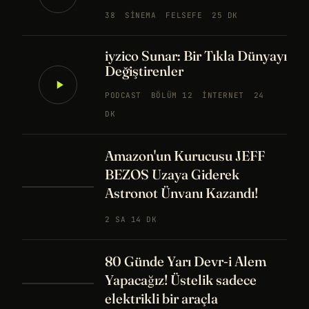
38
SINEMA
FELSEFE
25 DK
iyzico Sunar: Bir Tıkla Dünyayı
Değiştirenler
PODCAST
BÖLÜM 12
İNTERNET
24
DK
Amazon'un Kurucusu JEFF
BEZOS Uzaya Giderek
Astronot Ünvanı Kazandı!
2 SA 14 DK
80 Günde Yarı Devr-i Alem
Yapacağız! Üstelik sadece
elektrikli bir araçla