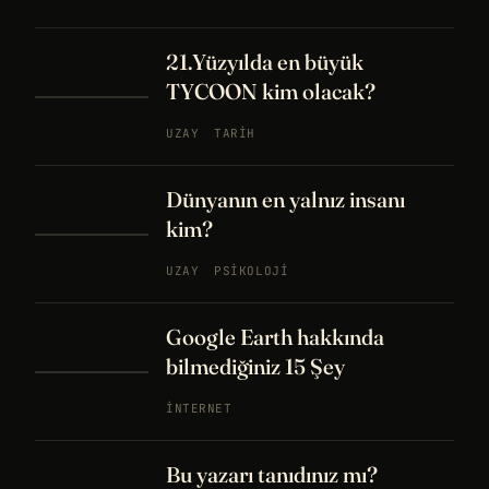
21.Yüzyılda en büyük
TYCOON kim olacak?
UZAY
TARIH
Dünyanın en yalnız insanı
kim?
UZAY
PSIKOLOJI
Google Earth hakkında
bilmediğiniz 15 Şey
İNTERNET
Bu yazarı tanıdınız mı?