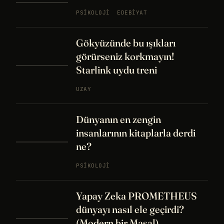
PSIKOLOJI
EDEBIYAT
Gökyüzünde bu ışıkları
görürseniz korkmayın!
Starlink uydu treni
UZAY
Dünyanın en zengin
insanlarının kitaplarla derdi
ne?
PSIKOLOJI
Yapay Zeka PROMETHEUS
dünyayı nasıl ele geçirdi?
(Modern bir Masal)