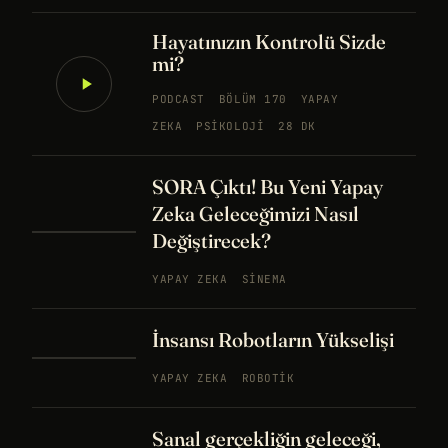
Hayatınızın Kontrolü Sizde
mi?
PODCAST
BÖLÜM 170
YAPAY
ZEKA
PSIKOLOJI
28 DK
SORA Çıktı! Bu Yeni Yapay
Zeka Geleceğimizi Nasıl
Değiştirecek?
YAPAY ZEKA
SINEMA
İnsansı Robotların Yükselişi
YAPAY ZEKA
ROBOTIK
Sanal gerçekliğin geleceği,