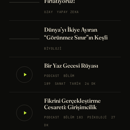
Fırlatıyoruz!
UZAY
YAPAY ZEKA
Dünya’yı İkiye Ayıran
“Görünmez Sınır”ın Keşfi
BIYOLOJI
Bir Yaz Gecesi Rüyası
PODCAST
BÖLÜM
189
SANAT
TARIH
26 DK
Fikrini Gerçekleştirme
Cesareti: Girişimcilik
PODCAST
BÖLÜM 183
PSIKOLOJI
27
DK