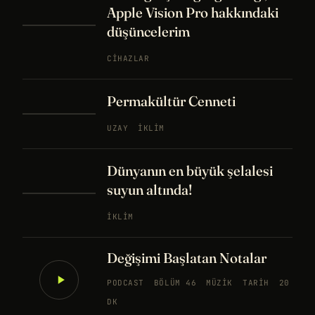
Apple Vision Pro hakkındaki
düşüncelerim
CIHAZLAR
Permakültür Cenneti
UZAY
İKLIM
Dünyanın en büyük şelalesi
suyun altında!
İKLIM
Değişimi Başlatan Notalar
PODCAST
BÖLÜM 46
MÜZIK
TARIH
20
DK