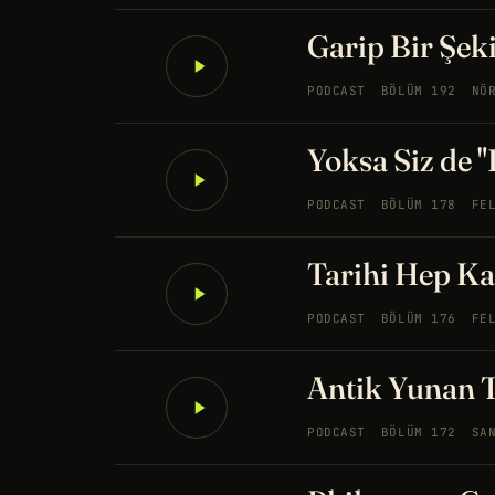
Garip Bir Şek
PODCAST
BÖLÜM 192
NÖ
Yoksa Siz de "
PODCAST
BÖLÜM 178
FE
Tarihi Hep Ka
PODCAST
BÖLÜM 176
FE
Antik Yunan T
PODCAST
BÖLÜM 172
SA