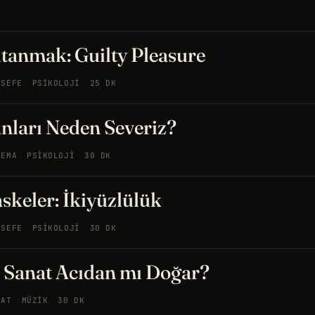
tanmak: Guilty Pleasure
LSEFE
PSIKOLOJI
25 DK
nları Neden Severiz?
NEMA
PSIKOLOJI
30 DK
skeler: İkiyüzlülük
LSEFE
PSIKOLOJI
30 DK
: Sanat Acıdan mı Doğar?
NAT
MÜZIK
30 DK