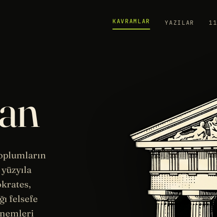
KAVRAMLAR
YAZILAR
1
nan
oplumların
 yüzyıla
okrates
,
ığı
felsefe
önemleri