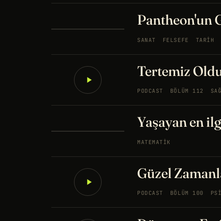
Pantheon'un 
SANAT
FELSEFE
TARIH
Tertemiz Oldu
PODCAST
BÖLÜM 112
SA
Yaşayan en il
MATEMATIK
Güzel Zamanla
PODCAST
BÖLÜM 100
PS