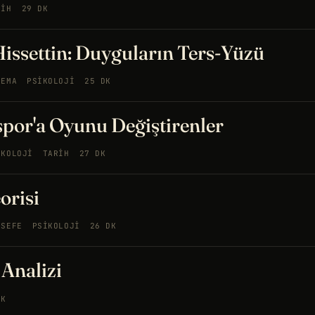
RIH
29 DK
issettin: Duyguların Ters-Yüzü
NEMA
PSIKOLOJI
25 DK
-spor'a Oyunu Değiştirenler
IKOLOJI
TARIH
27 DK
orisi
LSEFE
PSIKOLOJI
26 DK
Analizi
EK