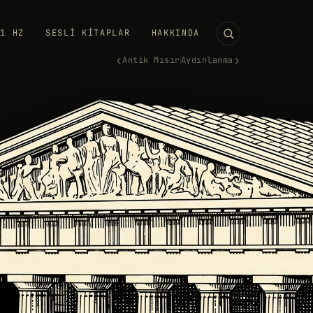
11 HZ
SESLI KITAPLAR
HAKKINDA
‹
›
Antik Mısır
Aydınlanma