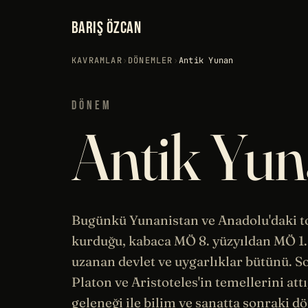
BARIŞ ÖZCAN
KAVRAMLAR
›
DÖNEMLER
›
Antik Yunan
DÖNEM
Antik Yu
Bugünkü Yunanistan ve Anadolu'daki t
kurduğu, kabaca MÖ 8. yüzyıldan MÖ 1.
uzanan devlet ve uygarlıklar bütünü.
S
Platon
ve
Aristoteles
'in temellerini att
geleneği ile bilim ve
sanatta
sonraki d