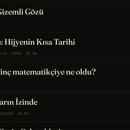
Gizemli Gözü
: Hijyenin Kısa Tarihi
ĞLIK
TARIH
21 DK
ginç matematikçiye ne oldu?
rın İzinde
IKOLOJI
26 DK