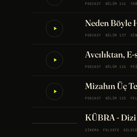
PODCAST
BÖLÜM 141
TA
Neden Böyle H
PODCAST
BÖLÜM 137
SI
Avcılıktan, E
PODCAST
BÖLÜM 126
PS
Mizahın Üç Te
PODCAST
BÖLÜM 125
FE
KÜBRA - Dizi 
SINEMA
FELSEFE
GELEC