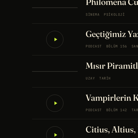
Philomena C
SINEMA
PSIKOLOJI
Geçtiğimiz Yaz
PODCAST
BÖLÜM 156
SA
Mısır Piramit
UZAY
TARIH
Vampirlerin 
PODCAST
BÖLÜM 142
TA
Citius, Altius