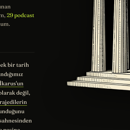
unan
ım,
29 podcast
tum.
ek bir tarih
andığımız
İkarus'un
larak değil,
rajedilerin
okunduğunu
 sahnesinden
e peşine