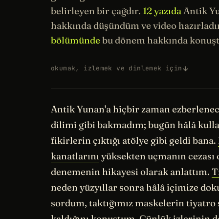
belirleyen bir çağdır.
12 yazıda
Antik Y
hakkında düşündüm ve video hazırlad
bölümünde
bu dönem hakkında konuş
okumak, izlemek ve dinlemek için
Antik Yunan'a hiçbir zaman ezberlenec
dilimi gibi bakmadım; bugün hâlâ kull
fikirlerin çıktığı atölye gibi geldi bana.
kanatlarını
yüksekten uçmanın cezası o
denemenin hikayesi olarak anlattım.
T
neden yüzyıllar sonra hâlâ içimize d
sordum, taktığımız
maskelerin
tiyatro
kaldığını konuştum. Günlük izlerinin d