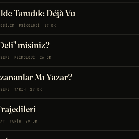
ilde Tanıdık: Déjà Vu
ROBILIM
PSIKOLOJI
27 DK
Deli" misiniz?
LSEFE
PSIKOLOJI
26 DK
zananlar Mı Yazar?
LSEFE
TARIH
27 DK
rajedileri
NAT
TARIH
29 DK