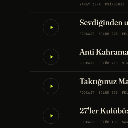
YAPAY ZEKA
PSIKOLOJI
Sevdiğinden u
PODCAST
BÖLÜM 225
FE
Anti Kahrama
PODCAST
BÖLÜM 213
SI
Taktığımız Ma
PODCAST
BÖLÜM 200
FE
27'ler Kulübü
PODCAST
BÖLÜM 197
SA