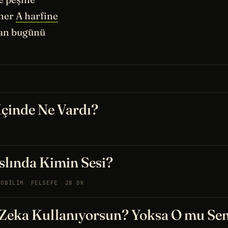
 her
A harfine
man bugünü
İçinde Ne Vardı?
T
Aslında Kimin Sesi?
ROBILIM
FELSEFE
28 DK
 Zeka Kullanıyorsun? Yoksa O mu Sen