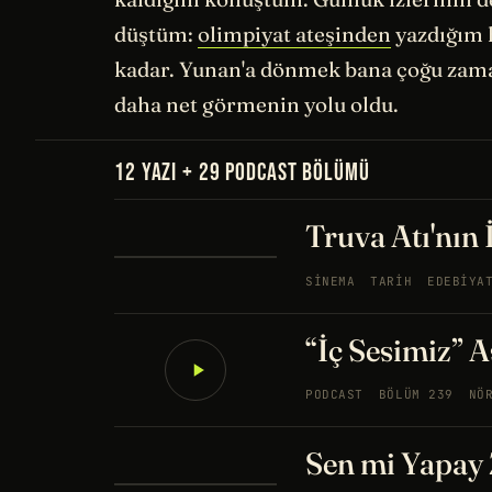
düştüm:
olimpiyat ateşinden
yazdığım
kadar. Yunan'a dönmek bana çoğu za
daha net görmenin yolu oldu.
12 YAZI + 29 PODCAST BÖLÜMÜ
Truva Atı'nın 
SINEMA
TARIH
EDEBIYA
“İç Sesimiz” 
PODCAST
BÖLÜM 239
NÖ
Sen mi Yapay