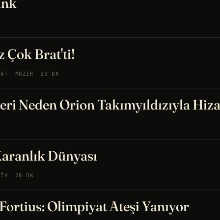
unk
 Çok Brat'ti!
NAT
MÜZIK
23 DK
leri Neden Orion Takımyıldızıyla Hiz
Karanlık Dünyası
RIH
28 DK
, Fortius: Olimpiyat Ateşi Yanıyor