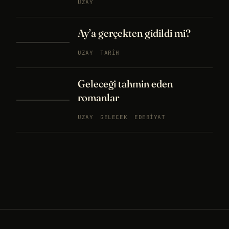
UZAY
Ay’a gerçekten gidildi mi?
UZAY
TARIH
Geleceği tahmin eden
romanlar
UZAY
GELECEK
EDEBIYAT