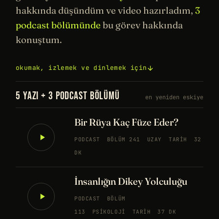
hakkında düşündüm ve video hazırladım,
3
podcast bölümünde
bu görev hakkında
konuştum.
okumak, izlemek ve dinlemek için
5 YAZI + 3 PODCAST BÖLÜMÜ
en yeniden eskiye
Bir Rüya Kaç Füze Eder?
PODCAST
BÖLÜM 241
UZAY
TARIH
32
DK
İnsanlığın Dikey Yolculuğu
PODCAST
BÖLÜM
113
PSIKOLOJI
TARIH
37 DK