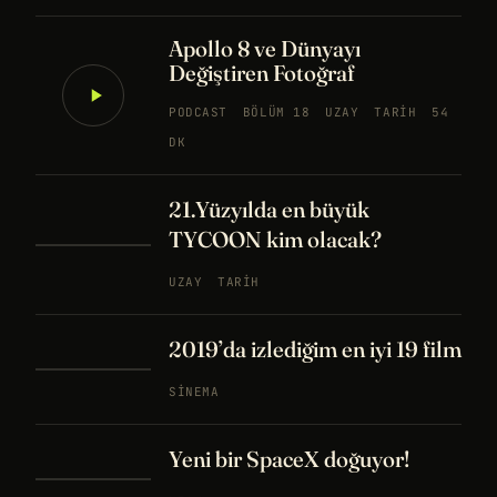
Apollo 8 ve Dünyayı
Değiştiren Fotoğraf
PODCAST
BÖLÜM 18
UZAY
TARIH
54
DK
21.Yüzyılda en büyük
TYCOON kim olacak?
UZAY
TARIH
2019’da izlediğim en iyi 19 film
SINEMA
Yeni bir SpaceX doğuyor!