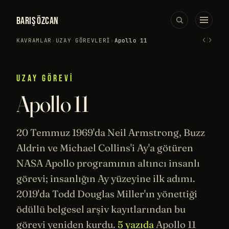
BARIŞ ÖZCAN
‹
›
KAVRAMLAR
›
UZAY GÖREVLERI
›
Apollo 11
UZAY GÖREVI
Apollo 11
20 Temmuz 1969'da Neil Armstrong, Buzz
Aldrin ve Michael Collins'i Ay'a götüren
NASA
Apollo
programının altıncı insanlı
görevi; insanlığın Ay yüzeyine ilk adımı.
2019'da Todd Douglas Miller'ın yönettiği
ödüllü belgesel arşiv kayıtlarından bu
görevi yeniden kurdu.
5 yazıda
Apollo 11