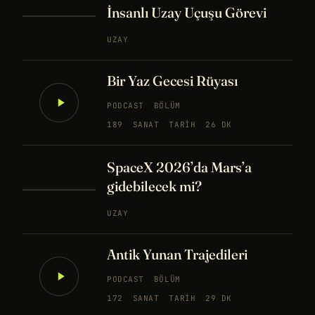
İnsanlı Uzay Uçuşu Görevi
UZAY
Bir Yaz Gecesi Rüyası
PODCAST
BÖLÜM
189
SANAT
TARIH
26 DK
SpaceX 2026’da Mars’a
gidebilecek mi?
UZAY
Antik Yunan Trajedileri
PODCAST
BÖLÜM
172
SANAT
TARIH
29 DK