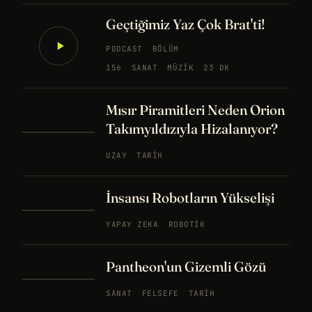
Geçtiğimiz Yaz Çok Brat'ti!
PODCAST
BÖLÜM
156
SANAT
MÜZIK
23 DK
Mısır Piramitleri Neden Orion
Takımyıldızıyla Hizalanıyor?
UZAY
TARIH
İnsansı Robotların Yükselişi
YAPAY ZEKA
ROBOTIK
Pantheon'un Gizemli Gözü
SANAT
FELSEFE
TARIH