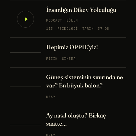
İnsanlığın Dikey Yolculuğu
PODCAST
BÖLÜM
113
PSIKOLOJI
TARIH
37 DK
Hepimiz OPPIE’yiz!
FIZIK
SINEMA
Güneş sisteminin sınırında ne
var? En büyük balon?
UZAY
Ay nasıl oluştu? Birkaç
saatte...
UZAY