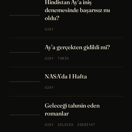
Hindistan Ay’a iniş
denemesinde başarısız mı
oldu?
UZAY
Ay’a gerçekten gidildi mi?
UZAY
TARIH
NASA’da 1 Hafta
UZAY
Geleceği tahmin eden
romanlar
UZAY
GELECEK
EDEBIYAT