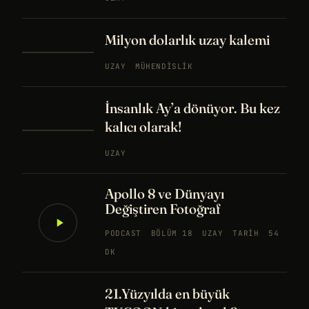
Milyon dolarlık uzay kalemi
UZAY
MÜHENDISLIK
İnsanlık Ay’a dönüyor. Bu kez
kalıcı olarak!
UZAY
Apollo 8 ve Dünyayı
Değiştiren Fotoğraf
PODCAST
BÖLÜM 18
UZAY
TARIH
54
DK
21.Yüzyılda en büyük