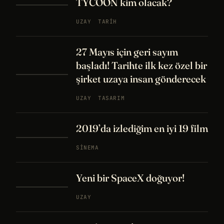
TYCOON kim olacak?
UZAY
TARIH
27 Mayıs için geri sayım
başladı! Tarihte ilk kez özel bir
şirket uzaya insan gönderecek
UZAY
TASARIM
2019’da izlediğim en iyi 19 film
SINEMA
Yeni bir SpaceX doğuyor!
UZAY