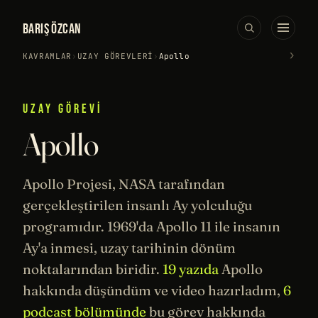
BARIŞ ÖZCAN
›
KAVRAMLAR
›
UZAY GÖREVLERI
›
Apollo
UZAY GÖREVI
Apollo
Apollo Projesi,
NASA
tarafından
gerçekleştirilen insanlı Ay yolculuğu
programıdır. 1969'da
Apollo 11
ile insanın
Ay'a inmesi,
uzay
tarihinin
dönüm
noktalarından biridir.
19 yazıda
Apollo
hakkında düşündüm ve video hazırladım,
6
podcast bölümünde
bu görev hakkında