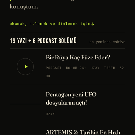
konuştum.
okumak, izlemek ve dinlemek için
19 YAZI + 6 PODCAST BÖLÜMÜ
en yeniden eskiye
Bir Rüya Kaç Füze Eder?
PODCAST
BÖLÜM 241
UZAY
TARIH
32
DK
Pentagon yeni UFO
dosyalarını açtı!
UZAY
ARTEMIS 2: Tarihin En Hızlı