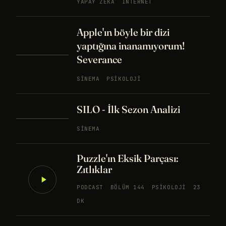
YAPAY ZEKA
İNTERNET
Apple'ın böyle bir dizi
yaptığına inanamıyorum!
Severance
SINEMA
PSIKOLOJI
SILO - İlk Sezon Analizi
SINEMA
Puzzle'ın Eksik Parçası:
Zıtlıklar
PODCAST
BÖLÜM 144
PSIKOLOJI
23
DK