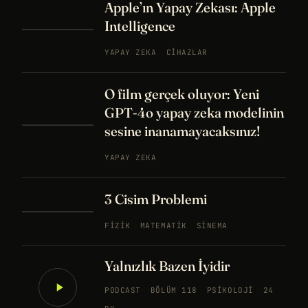
Apple’ın Yapay Zekası: Apple
Intelligence
YAPAY ZEKA
CIHAZLAR
O film gerçek oluyor: Yeni
GPT-4o yapay zeka modelinin
sesine inanamayacaksınız!
YAPAY ZEKA
3 Cisim Problemi
FIZIK
MATEMATIK
SINEMA
Yalnızlık Bazen İyidir
PODCAST
BÖLÜM 118
PSIKOLOJI
24