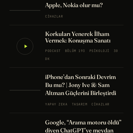
Apple, Nokia olur mu?
CIHAZLAR
Korkuları Yenerek İlham
Vermek: Konuşma Sanatı
PODCAST
BÖLÜM 193
PSIKOLOJI
30
DK
iPhone’dan Sonraki Devrim
Bu mu? | Jony Ive & Sam
Altman Güçlerini Birleştirdi
YAPAY ZEKA
TASARIM
CIHAZLAR
Google, “Arama motoru öldü”
diyen ChatGPT’ye meydan