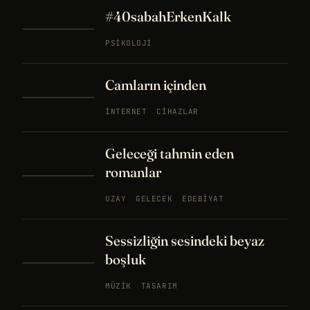
#40sabahErkenKalk
PSIKOLOJI
Camların içinden
İNTERNET
CIHAZLAR
Geleceği tahmin eden
romanlar
UZAY
GELECEK
EDEBIYAT
Sessizliğin sesindeki beyaz
boşluk
MÜZIK
TASARIM