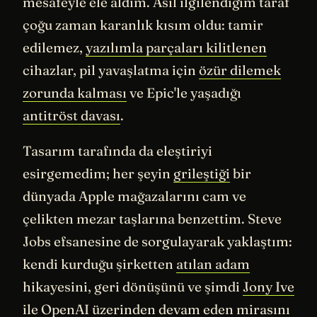
mesafeyle ele aldım. Asıl ilgilendiğim taraf
çoğu zaman karanlık kısım oldu: tamir
edilemez,
yazılımla parçaları kilitlenen
cihazlar, pil yavaşlatma için
özür dilemek
zorunda kalması
ve Epic'le yaşadığı
antitröst davası
.
Tasarım tarafında da eleştiriyi
esirgemedim; her şeyin
grileştiği
bir
dünyada Apple mağazalarını cam ve
çelikten mezar taşlarına benzettim. Steve
Jobs efsanesine de sorgulayarak yaklaştım:
kendi kurduğu şirketten
atılan adam
hikayesini, geri dönüşünü ve şimdi
Jony Ive
ile OpenAI
üzerinden devam eden mirasını