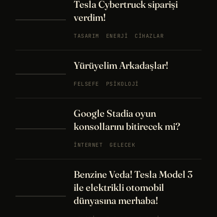
Tesla Cybertruck siparişi
verdim!
TASARIM
ENERJI
CIHAZLAR
Yürüyelim Arkadaşlar!
FELSEFE
PSIKOLOJI
Google Stadia oyun
konsollarını bitirecek mi?
İNTERNET
GELECEK
Benzine Veda! Tesla Model 3
ile elektrikli otomobil
dünyasına merhaba!