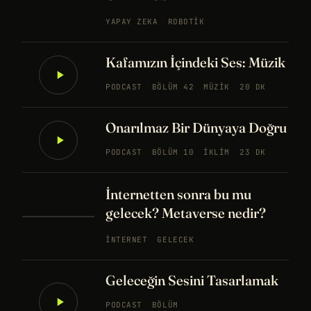
YAPAY ZEKA
ROBOTIK
Kafamızın İçindeki Ses: Müzik
PODCAST
BÖLÜM 42
MÜZIK
20 DK
Onarılmaz Bir Dünyaya Doğru
PODCAST
BÖLÜM 10
İKLIM
23 DK
İnternetten sonra bu mu
gelecek? Metaverse nedir?
İNTERNET
GELECEK
Geleceğin Sesini Tasarlamak
PODCAST
BÖLÜM