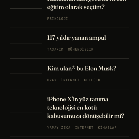
eğitim olarak seçtim?
PSIKOLOJI
117 yıldır yanan ampul
TASARIM
MÜHENDISLIK
Kim ulan* bu Elon Musk?
UZAY
İNTERNET
GELECEK
iPhone X’in yüz tanıma
teknolojisi en kötü
kabusumuza dönüşebilir mi?
YAPAY ZEKA
İNTERNET
CIHAZLAR