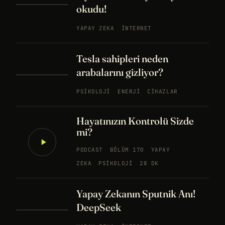
okudu!
YAPAY ZEKA
İNTERNET
Tesla sahipleri neden
arabalarını gizliyor?
PSIKOLOJI
ENERJI
CIHAZLAR
Hayatınızın Kontrolü Sizde
mi?
PODCAST
BÖLÜM 170
YAPAY
ZEKA
PSIKOLOJI
28 DK
Yapay Zekanın Sputnik Anı!
DeepSeek