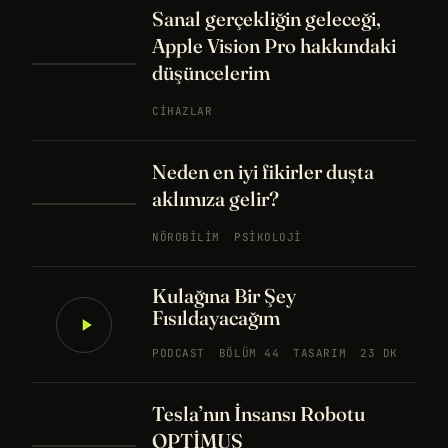
Sanal gerçekliğin geleceği,
Apple Vision Pro hakkındaki
düşüncelerim
CIHAZLAR
Neden en iyi fikirler duşta
aklımıza gelir?
NÖROBILIM
PSIKOLOJI
Kulağına Bir Şey
Fısıldayacağım
PODCAST
BÖLÜM 44
TASARIM
23 DK
Tesla’nın İnsansı Robotu
OPTİMUS