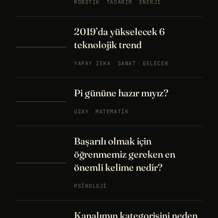
ROBOTIK
TASARIM
ENERJI
2019’da yükselecek 6
teknolojik trend
YAPAY ZEKA
SANAT
GELECEK
Pi gününe hazır mıyız?
UZAY
MATEMATIK
Başarılı olmak için
öğrenmemiz gereken en
önemli kelime nedir?
PSIKOLOJI
Kanalımın kategorisini neden