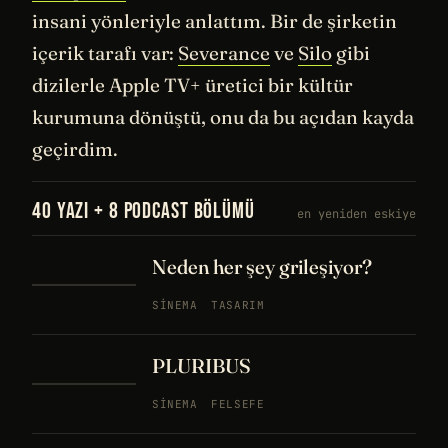
insani yönleriyle anlattım. Bir de şirketin
içerik tarafı var:
Severance
ve
Silo
gibi
dizilerle Apple TV+ üretici bir kültür
kurumuna dönüştü, onu da bu açıdan kayda
geçirdim.
40 YAZI + 8 PODCAST BÖLÜMÜ
en yeniden eskiye
Neden her şey grileşiyor?
SINEMA
TASARIM
PLURIBUS
SINEMA
FELSEFE