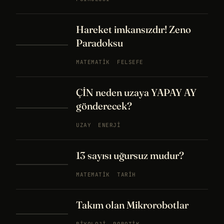
Hareket imkansızdır! Zeno
Paradoksu
MATEMATIK
FELSEFE
ÇİN neden uzaya YAPAY AY
gönderecek?
UZAY
ENERJI
13 sayısı uğursuz mudur?
MATEMATIK
TARIH
Takım olan Mikrorobotlar
BIYOLOJI
ROBOTIK