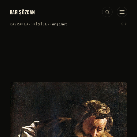
BARIŞ ÖZCAN
‹
›
KAVRAMLAR
›
KIŞILER
›
Arşimet