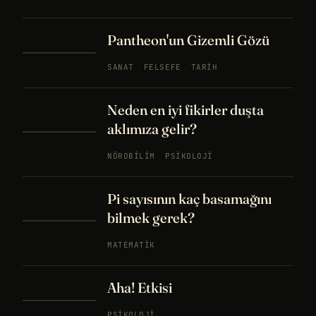
Pantheon'un Gizemli Gözü
SANAT
FELSEFE
TARIH
Neden en iyi fikirler duşta
aklımıza gelir?
NÖROBILIM
PSIKOLOJI
Pi sayısının kaç basamağını
bilmek gerek?
MATEMATIK
Aha! Etkisi
PSIKOLOJI