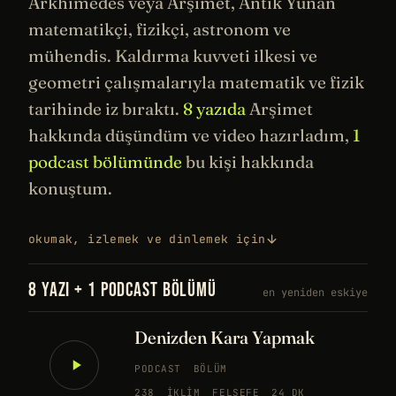
Arkhimedes veya Arşimet,
Antik Yunan
matematikçi
,
fizikçi
, astronom ve
mühendis. Kaldırma kuvveti ilkesi ve
geometri çalışmalarıyla matematik ve fizik
tarihinde
iz bıraktı.
8 yazıda
Arşimet
hakkında düşündüm ve video hazırladım,
1
podcast bölümünde
bu kişi hakkında
konuştum.
okumak, izlemek ve dinlemek için
8 YAZI + 1 PODCAST BÖLÜMÜ
en yeniden eskiye
Denizden Kara Yapmak
PODCAST
BÖLÜM
238
İKLIM
FELSEFE
24 DK