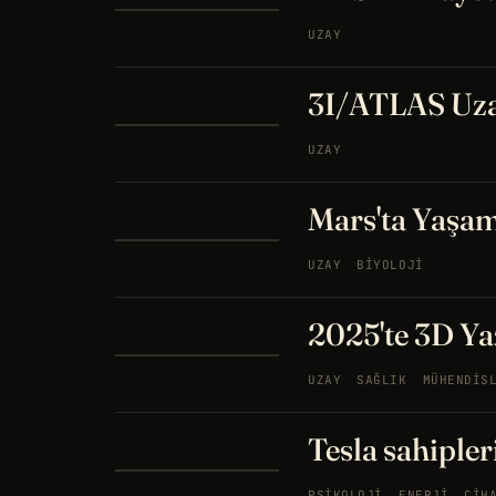
UZAY
3I/ATLAS Uzay
UZAY
Mars'ta Yaşam
UZAY
BIYOLOJI
2025'te 3D Ya
UZAY
SAĞLIK
MÜHENDIS
Tesla sahipler
PSIKOLOJI
ENERJI
CIH