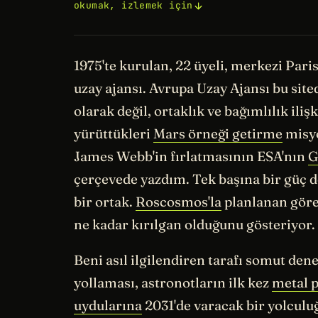
okumak, izlemek için
1975'te kurulan, 22 üyeli, merkezi Par
uzay ajansı. Avrupa Uzay Ajansı bu sit
olarak değil, ortaklık ve bağımlılık ili
yürüttükleri
Mars örneği getirme
misyo
James Webb'in fırlatmasının ESA'nın
G
çerçevede yazdım. Tek başına bir güç de
bir ortak.
Roscosmos'la
planlanan görev
ne kadar kırılgan olduğunu gösteriyor.
Beni asıl ilgilendiren tarafı somut den
yollaması, astronotların ilk kez
metal 
uydularına
2031'de varacak bir yolculuğ