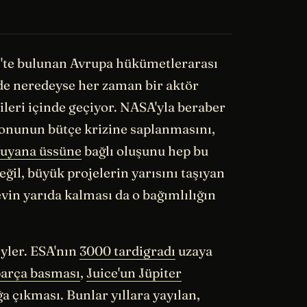
is'te bulunan Avrupa hükümetlerarası
ede neredeyse her zaman bir aktör
şkileri içinde geçiyor. NASA'yla beraber
nunun bütçe krizine saplanmasını,
uyana üssüne
bağlı oluşunu hep bu
ğil, büyük projelerin yarısını taşıyan
in yarıda kalması da o bağımlılığın
eyler. ESA'nın
3000 tardigradı
uzaya
parça basması
,
Juice'un Jüpiter
a çıkması. Bunlar yıllara yayılan,