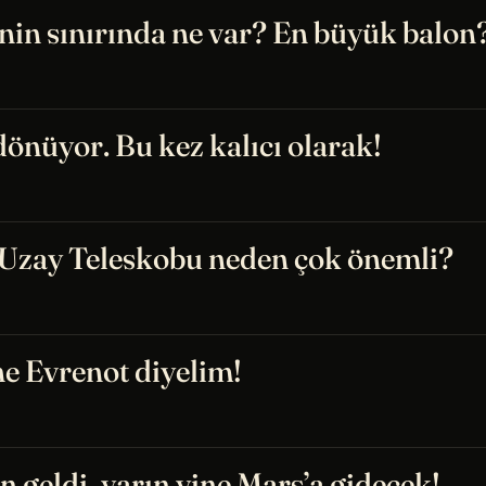
nin sınırında ne var? En büyük balon
dönüyor. Bu kez kalıcı olarak!
zay Teleskobu neden çok önemli?
ne Evrenot diyelim!
n geldi, yarın yine Mars’a gidecek!