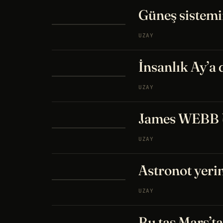
Güneş sistemi
UZAY
İnsanlık Ay’a 
UZAY
James WEBB U
UZAY
Astronot yeri
UZAY
Bu taş Mars’ta