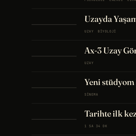
Uzayda Yaşam
UZAY
BIYOLOJI
Ax-3 Uzay Göre
UZAY
Yeni stüdyom 
SINEMA
Tarihte ilk ke
1 SA 34 DK