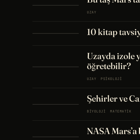
UZAY
10 kitap tavsi
Uzayda izole 
öğretebilir?
UZAY
PSIKOLOJI
Şehirler ve Ca
BIYOLOJI
MATEMATIK
NASA Mars’a 