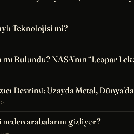
lı Teknolojisi mi?
 mı Bulundu? NASA’nın “Leopar Lekes
zıcı Devrimi: Uzayda Metal, Dünya'd
LIK
i neden arabalarını gizliyor?
AZLAR