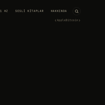
11 HZ
SESLI KITAPLAR
HAKKINDA
‹
›
Apple
Bitcoin