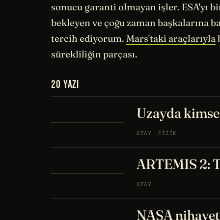
sonucu garanti olmayan işler. ESA'yı bi
bekleyen ve çoğu zaman başkalarına ba
tercih ediyorum.
Mars'taki araçlarıyla
b
sürekliliğin parçası.
20 YAZI
Uzayda kimse 
UZAY
FIZIK
ARTEMIS 2: Ta
UZAY
NASA nihayet 