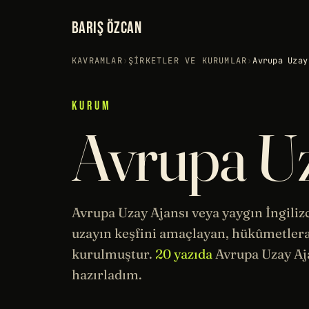
BARIŞ ÖZCAN
KAVRAMLAR
›
ŞIRKETLER VE KURUMLAR
›
Avrupa Uzay
KURUM
Avrupa Uz
Avrupa
Uzay
Ajansı veya yaygın İngiliz
uzayın keşfini amaçlayan, hükûmetlera
kurulmuştur.
20 yazıda
Avrupa Uzay Aj
hazırladım.