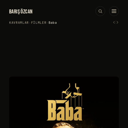
BARIŞ ÖZCAN
‹
›
KAVRAMLAR
›
FILMLER
›
Baba