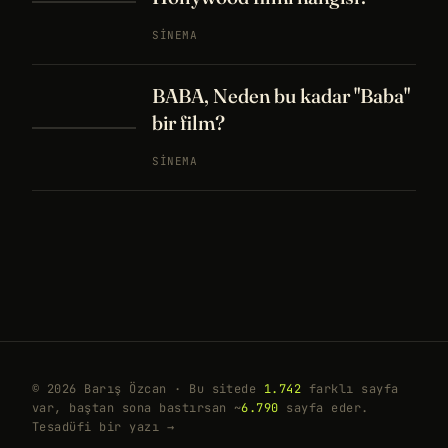
SINEMA
BABA, Neden bu kadar "Baba"
bir film?
SINEMA
© 2026 Barış Özcan · Bu sitede
1.742
farklı sayfa
var, baştan sona bastırsan ~
6.790
sayfa eder.
Tesadüfi bir yazı →