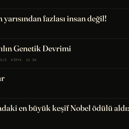
arısından fazlası insan değil!
lın Genetik Devrimi
LOJI
KIMYA
23 DK
ar
ndaki en büyük keşif Nobel ödülü ald