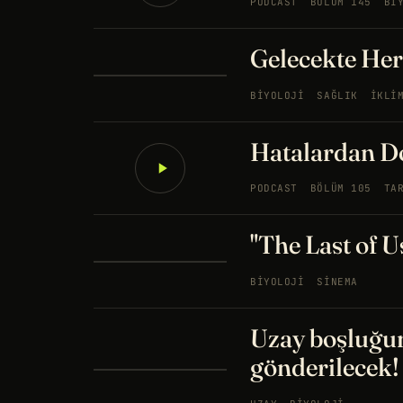
PODCAST
BÖLÜM 145
BI
Gelecekte He
BIYOLOJI
SAĞLIK
İKLI
Hatalardan Do
PODCAST
BÖLÜM 105
TA
"The Last of U
BIYOLOJI
SINEMA
Uzay boşluğun
gönderilecek!