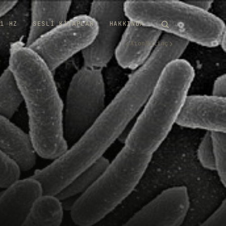
11 HZ
SESLI KITAPLAR
HAKKINDA
‹
›
Atom
Bilinç