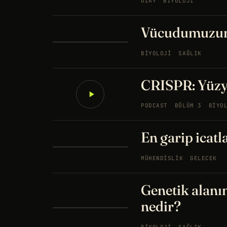
UZAY
BIYOLOJI
Vücudumuzun y
BIYOLOJI
SAĞLIK
CRISPR: Yüzyı
PODCAST
BÖLÜM 3
BIYO
En garip icatl
MÜHENDISLIK
GELECEK
Genetik alanı
nedir?