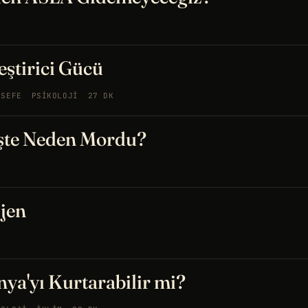
eştirici Gücü
LSEFE
PSIKOLOJI
27 DK
şte Neden Mordu?
jen
ya'yı Kurtarabilir mi?