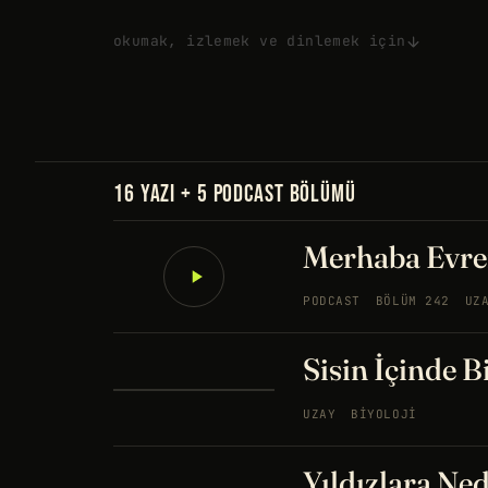
okumak, izlemek ve dinlemek için
16 YAZI + 5 PODCAST BÖLÜMÜ
Merhaba Evre
PODCAST
BÖLÜM 242
UZ
Sisin İçinde B
UZAY
BIYOLOJI
Yıldızlara N