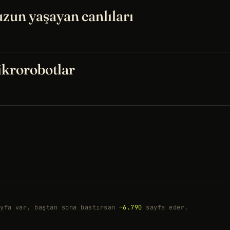
zun yaşayan canlıları
ikrorobotlar
yfa var, baştan sona bastırsan ~
6.790
sayfa eder.