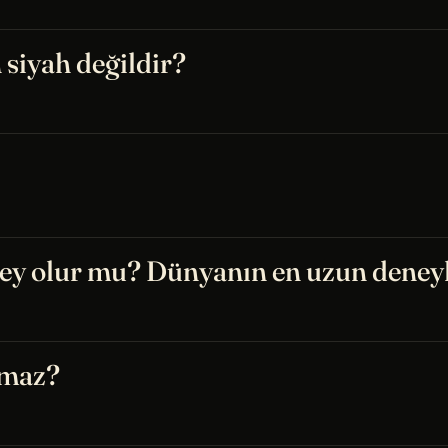
 siyah değildir?
ney olur mu? Dünyanın en uzun deneyl
ılmaz?