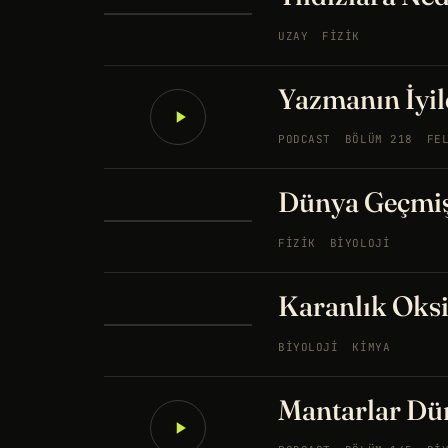
UZAY
FIZIK
Yazmanın İyil
PODCAST
BÖLÜM 218
FE
Dünya Geçmi
FIZIK
BIYOLOJI
Karanlık Oksi
BIYOLOJI
KIMYA
Mantarlar Dün