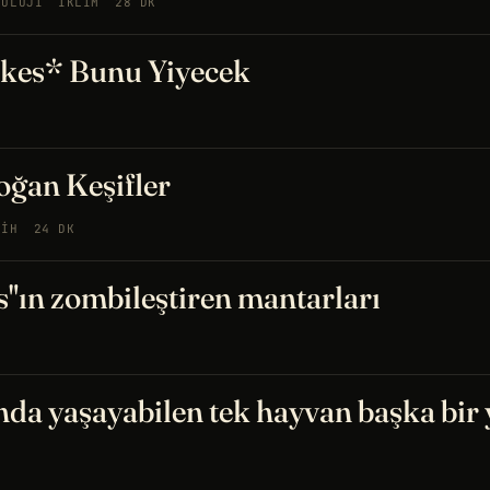
YOLOJI
İKLIM
28 DK
rkes* Bunu Yiyecek
M
ğan Keşifler
RIH
24 DK
s"ın zombileştiren mantarları
da yaşayabilen tek hayvan başka bir 