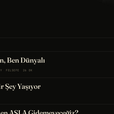
n, Ben Dünyalı
AY
FELSEFE
26 DK
ir Şey Yaşıyor
eden ASLA Gidemeyeceğiz?