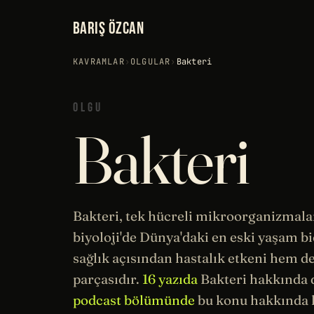
BARIŞ ÖZCAN
KAVRAMLAR
›
OLGULAR
›
Bakteri
OLGU
Bakteri
Bakteri, tek
hücreli
mikroorganizmaları
biyoloji
'de Dünya'daki en eski yaşam b
sağlık
açısından hastalık etkeni hem d
parçasıdır.
16 yazıda
Bakteri hakkında 
podcast bölümünde
bu konu hakkında