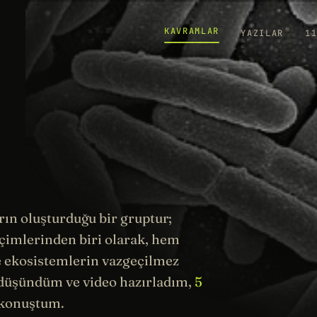
KAVRAMLAR
YAZILAR
1
n oluşturduğu bir gruptur;
içimlerinden biri olarak, hem
e
ekosistemlerin
vazgeçilmez
düşündüm ve video hazırladım,
5
 konuştum.