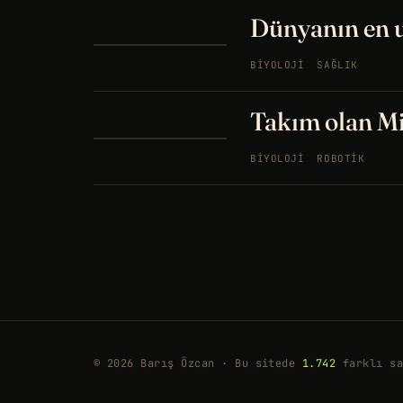
Dünyanın en u
BIYOLOJI
SAĞLIK
Takım olan M
BIYOLOJI
ROBOTIK
© 2026 Barış Özcan · Bu sitede
1.742
farklı sa