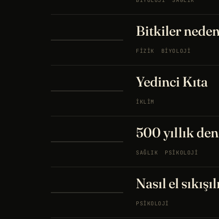
BIYOLOJI
SAĞLIK
Bitkiler neden
FIZIK
BIYOLOJI
Yedinci Kıta
İKLIM
500 yıllık de
SAĞLIK
PSIKOLOJI
Nasıl el sıkış
PSIKOLOJI