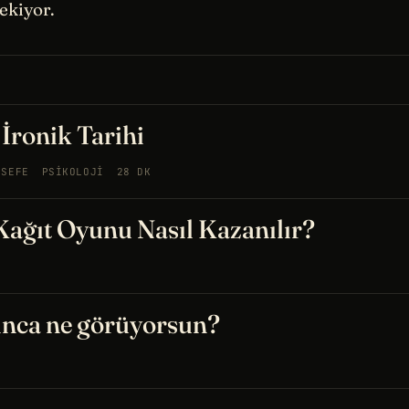
çekiyor.
İronik Tarihi
LSEFE
PSIKOLOJI
28 DK
 Kağıt Oyunu Nasıl Kazanılır?
ınca ne görüyorsun?