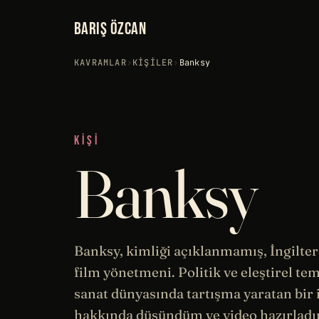
BARIŞ ÖZCAN
KAVRAMLAR
›
KIŞILER
›
Banksy
KIŞI
Banksy
Banksy, kimliği açıklanmamış, İngilte
film yönetmeni. Politik ve eleştirel te
sanat dünyasında tartışma yaratan bir 
hakkında düşündüm ve video hazırlad