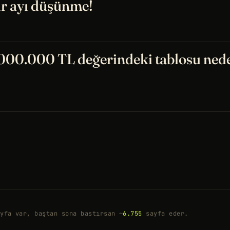
ir ayı düşünme!
000.000 TL değerindeki tablosu ned
yfa var, baştan sona bastırsan ~
6.755
sayfa eder.