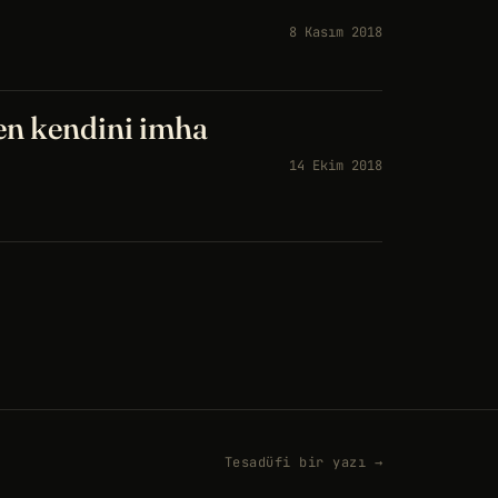
8 Kasım 2018
en kendini imha
14 Ekim 2018
Tesadüfi bir yazı →