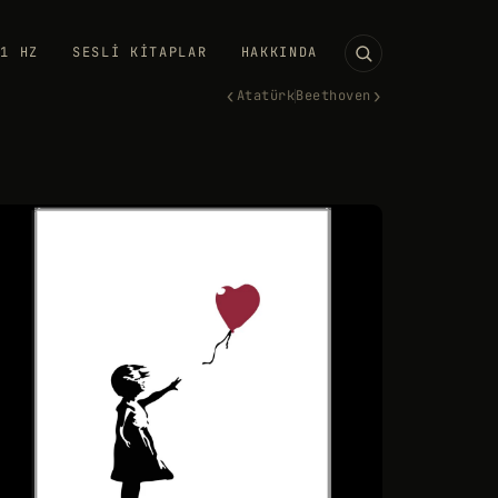
11 HZ
SESLI KITAPLAR
HAKKINDA
‹
›
Atatürk
Beethoven