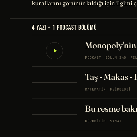
kurallarını görünür kıldığı için ilgimi 
4 YAZI + 1 PODCAST BÖLÜMÜ
Monopoly'nin 
PODCAST
BÖLÜM 240
FE
Taş - Makas -
MATEMATIK
PSIKOLOJI
Bu resme bak
NÖROBILIM
SANAT