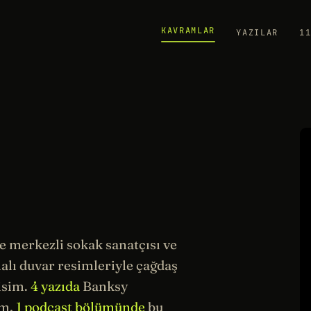
KAVRAMLAR
YAZILAR
1
re merkezli sokak
sanatçısı
ve
malı duvar resimleriyle çağdaş
isim.
4 yazıda
Banksy
ım,
1 podcast bölümünde
bu