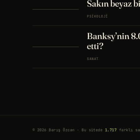
Sakın beyaz b
PSIKOLOJI
Banksy’nin 8.
etti?
SANAT
© 2026 Barış Özcan · Bu sitede
1.717
farklı sa