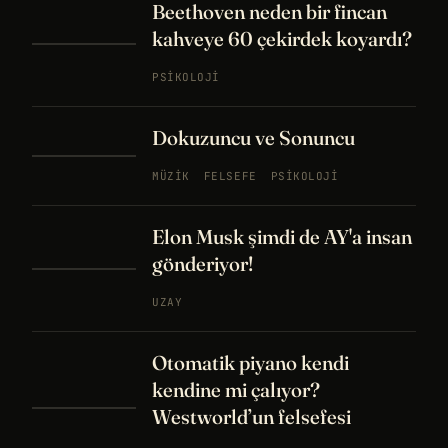
Beethoven neden bir fincan
kahveye 60 çekirdek koyardı?
PSIKOLOJI
Dokuzuncu ve Sonuncu
MÜZIK
FELSEFE
PSIKOLOJI
Elon Musk şimdi de AY'a insan
gönderiyor!
UZAY
Otomatik piyano kendi
kendine mi çalıyor?
Westworld’un felsefesi