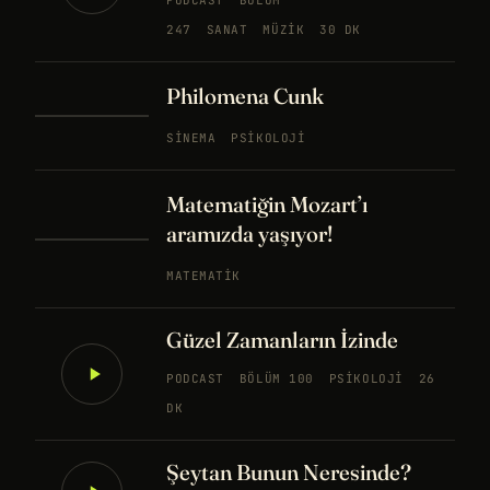
PODCAST
BÖLÜM
247
SANAT
MÜZIK
30 DK
Philomena Cunk
SINEMA
PSIKOLOJI
Matematiğin Mozart’ı
aramızda yaşıyor!
MATEMATIK
Güzel Zamanların İzinde
PODCAST
BÖLÜM 100
PSIKOLOJI
26
DK
Şeytan Bunun Neresinde?