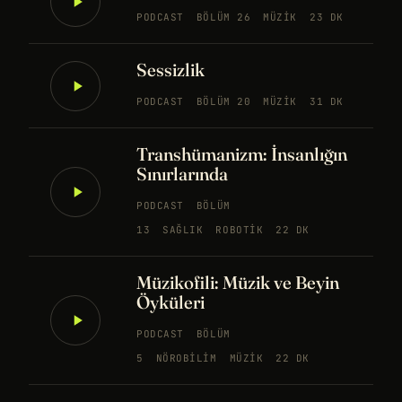
PODCAST
BÖLÜM 26
MÜZIK
23 DK
Sessizlik
PODCAST
BÖLÜM 20
MÜZIK
31 DK
Transhümanizm: İnsanlığın
Sınırlarında
PODCAST
BÖLÜM
13
SAĞLIK
ROBOTIK
22 DK
Müzikofili: Müzik ve Beyin
Öyküleri
PODCAST
BÖLÜM
5
NÖROBILIM
MÜZIK
22 DK