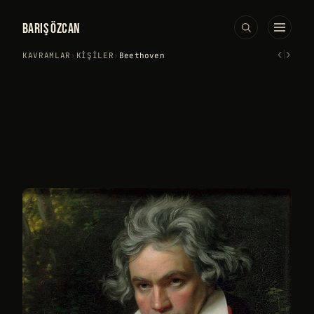
BARIŞ ÖZCAN
‹
›
KAVRAMLAR
›
KIŞILER
›
Beethoven