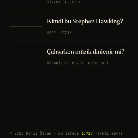
SINEMA
FELSEFE
Kimdi bu Stephen Hawking?
UZAY
FIZIK
Çalışırken müzik dinlenir mi?
NÖROBILIM
MÜZIK
PSIKOLOJI
© 2026 Barış Özcan · Bu sitede
1.717
farklı sayfa