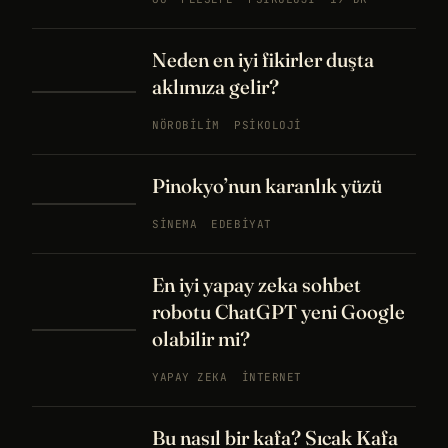
Neden en iyi fikirler duşta
aklımıza gelir?
NÖROBILIM
PSIKOLOJI
Pinokyo’nun karanlık yüzü
SINEMA
EDEBIYAT
En iyi yapay zeka sohbet
robotu ChatGPT yeni Google
olabilir mi?
YAPAY ZEKA
İNTERNET
Bu nasıl bir kafa? Sıcak Kafa