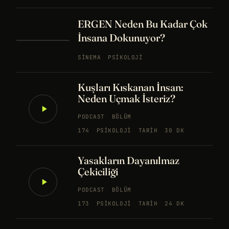
ERGEN Neden Bu Kadar Çok
İnsana Dokunuyor?
SINEMA
PSIKOLOJI
Kuşları Kıskanan İnsan:
Neden Uçmak İsteriz?
PODCAST
BÖLÜM
174
PSIKOLOJI
TARIH
30 DK
Yasakların Dayanılmaz
Çekiciliği
PODCAST
BÖLÜM
173
PSIKOLOJI
TARIH
24 DK