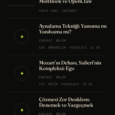
MoltBook ve OpenClaw
YAPAY ZEKA
İNTERNET
Aynalama Tekniği: Yansıma mı
Yanılsama mı?
PODCAST
BÖLÜM
220
NÖROBILIM
PSIKOLOJI
31 DK
Mozart’ın Dehası, Salieri’nin
Kompleksi: Ego
PODCAST
BÖLÜM
219
MÜZIK
PSIKOLOJI
29 DK
Çözmesi Zor Denklem:
Denemek ve Vazgeçmek
PODCAST
BÖLÜM