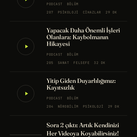
PODCAST
BÖLÜM
207
PSIKOLOJI
CIHAZLAR
29 DK
Yapacak Daha Önemli İşleri
Olanlara: Kaybolmanın
Hikayesi
PODCAST
BÖLÜM
205
SANAT
FELSEFE
32 DK
Yitip Giden Duyarlılığımız:
Kayıtsızlık
PODCAST
BÖLÜM
204
NÖROBILIM
PSIKOLOJI
29 DK
Sora 2 çıktı: Artık Kendinizi
Her Videoya Koyabilirsiniz!