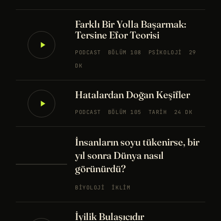
Farklı Bir Yolla Başarmak:
Tersine Efor Teorisi
PODCAST
BÖLÜM 108
PSIKOLOJI
29
DK
Hatalardan Doğan Keşifler
PODCAST
BÖLÜM 105
TARIH
24 DK
İnsanların soyu tükenirse, bir
yıl sonra Dünya nasıl
görünürdü?
BIYOLOJI
İKLIM
İyilik Bulaşıcıdır