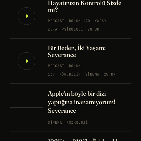
Hayatınızın Kontrolü Sizde
mi?
PODCAST
BÖLÜM 170
YAPAY
ZEKA
PSIKOLOJI
28 DK
Bir Beden, İki Yaşam:
Severance
PODCAST
BÖLÜM
167
NÖROBILIM
SINEMA
25 DK
Apple'ın böyle bir dizi
yaptığına inanamıyorum!
Severance
SINEMA
PSIKOLOJI