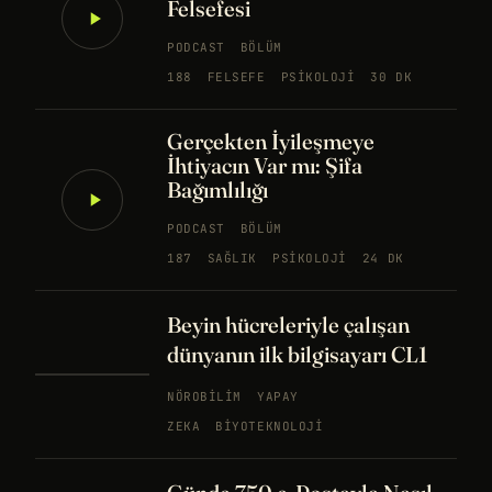
Felsefesi
PODCAST
BÖLÜM
188
FELSEFE
PSIKOLOJI
30 DK
Gerçekten İyileşmeye
İhtiyacın Var mı: Şifa
Bağımlılığı
PODCAST
BÖLÜM
187
SAĞLIK
PSIKOLOJI
24 DK
Beyin hücreleriyle çalışan
dünyanın ilk bilgisayarı CL1
NÖROBILIM
YAPAY
ZEKA
BIYOTEKNOLOJI