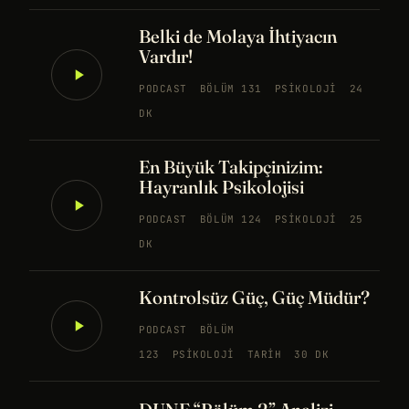
Belki de Molaya İhtiyacın
Vardır!
PODCAST
BÖLÜM 131
PSIKOLOJI
24
DK
En Büyük Takipçinizim:
Hayranlık Psikolojisi
PODCAST
BÖLÜM 124
PSIKOLOJI
25
DK
Kontrolsüz Güç, Güç Müdür?
PODCAST
BÖLÜM
123
PSIKOLOJI
TARIH
30 DK