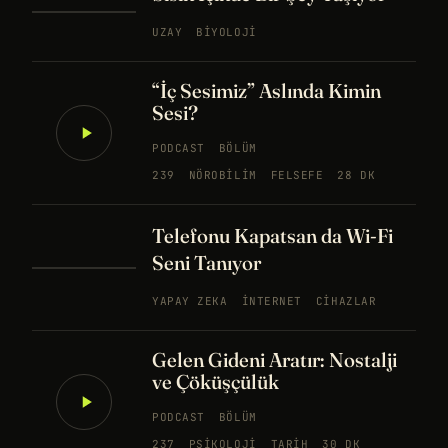
UZAY
BIYOLOJI
“İç Sesimiz” Aslında Kimin
Sesi?
PODCAST
BÖLÜM
239
NÖROBILIM
FELSEFE
28 DK
Telefonu Kapatsan da Wi-Fi
Seni Tanıyor
YAPAY ZEKA
İNTERNET
CIHAZLAR
Gelen Gideni Aratır: Nostalji
ve Çöküşçülük
PODCAST
BÖLÜM
237
PSIKOLOJI
TARIH
30 DK