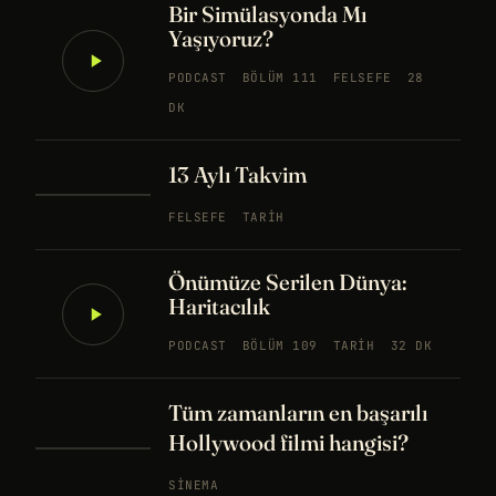
Bir Simülasyonda Mı
Yaşıyoruz?
PODCAST
BÖLÜM 111
FELSEFE
28
DK
13 Aylı Takvim
FELSEFE
TARIH
Önümüze Serilen Dünya:
Haritacılık
PODCAST
BÖLÜM 109
TARIH
32 DK
Tüm zamanların en başarılı
Hollywood filmi hangisi?
SINEMA