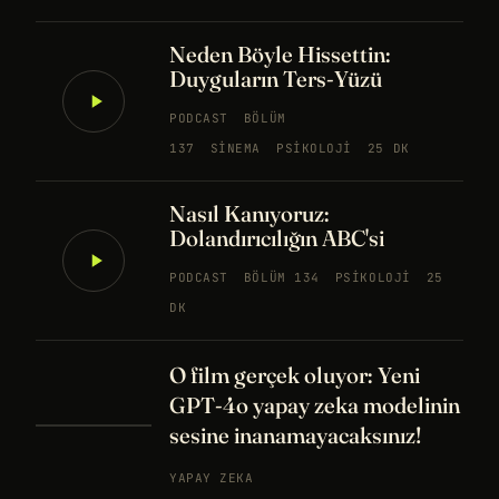
Neden Böyle Hissettin:
Duyguların Ters-Yüzü
PODCAST
BÖLÜM
137
SINEMA
PSIKOLOJI
25 DK
Nasıl Kanıyoruz:
Dolandırıcılığın ABC'si
PODCAST
BÖLÜM 134
PSIKOLOJI
25
DK
O film gerçek oluyor: Yeni
GPT-4o yapay zeka modelinin
sesine inanamayacaksınız!
YAPAY ZEKA