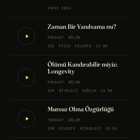
YAPAY ZEKA
Zaman Bir Yanılsama mı?
PODCAST
BÖLÜM
202
FIZIK
FELSEFE
26 DK
Ölümü Kandırabilir miyiz:
Longevity
PODCAST
BÖLÜM
199
BIYOLOJI
SAĞLIK
26 DK
Mutsuz Olma Özgürlüğü
PODCAST
BÖLÜM
198
FELSEFE
PSIKOLOJI
25 DK