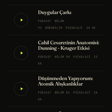
Duygular Çarkı
PODCAST
BÖLÜM
93
NÖROBILIM
PSIKOLOJI
28 DK
Cahil Cesaretinin Anatomisi:
Dunning - Kruger Etkisi
PODCAST
BÖLÜM 90
PSIKOLOJI
23
DK
Düşünmeden Yapıyorum:
Atomik Alışkanlıklar
PODCAST
BÖLÜM 85
PSIKOLOJI
28
DK