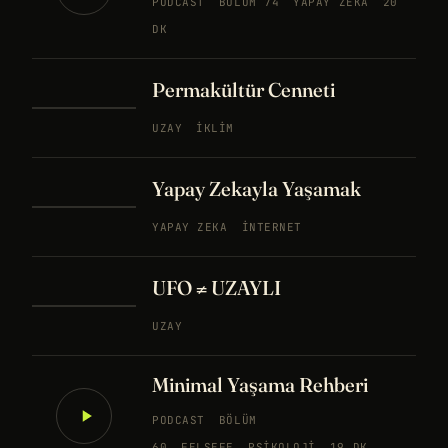
PODCAST
BÖLÜM 74
YAPAY ZEKA
20
DK
Permakültür Cenneti
UZAY
İKLIM
Yapay Zekayla Yaşamak
YAPAY ZEKA
İNTERNET
UFO ≠ UZAYLI
UZAY
Minimal Yaşama Rehberi
PODCAST
BÖLÜM
60
FELSEFE
PSIKOLOJI
19 DK