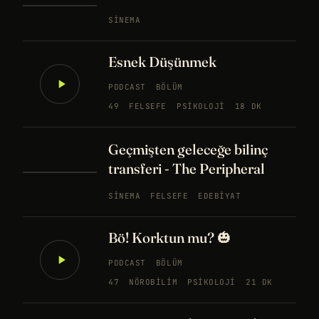
SINEMA
Esnek Düşünmek
PODCAST
BÖLÜM
49
FELSEFE
PSIKOLOJI
18 DK
Geçmişten geleceğe bilinç
transferi - The Peripheral
SINEMA
FELSEFE
EDEBIYAT
Bö! Korktun mu? 🎃
PODCAST
BÖLÜM
47
NÖROBILIM
PSIKOLOJI
21 DK