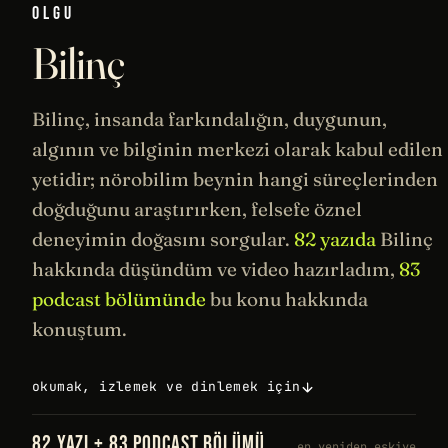
OLGU
Bilinç
Bilinç, insanda farkındalığın, duygunun,
algının ve bilginin merkezi olarak kabul edilen
yetidir;
nörobilim
beynin hangi süreçlerinden
doğduğunu araştırırken,
felsefe
öznel
deneyimin doğasını sorgular.
82 yazıda
Bilinç
hakkında düşündüm ve video hazırladım,
83
podcast bölümünde
bu konu hakkında
konuştum.
okumak, izlemek ve dinlemek için
82 YAZI + 83 PODCAST BÖLÜMÜ
en yeniden eskiye