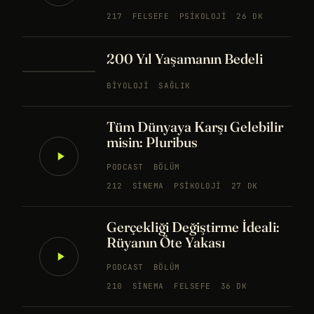
217
FELSEFE
PSIKOLOJI
26 DK
200 Yıl Yaşamanın Bedeli
BIYOLOJI
SAĞLIK
Tüm Dünyaya Karşı Gelebilir
misin: Pluribus
PODCAST
BÖLÜM
212
SINEMA
PSIKOLOJI
27 DK
Gerçekliği Değiştirme İdeali:
Rüyanın Öte Yakası
PODCAST
BÖLÜM
210
SINEMA
FELSEFE
36 DK