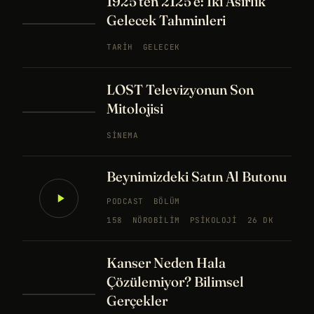
1925'ten 2125'e: İki Asırlık
Gelecek Tahminleri
TARIH
GELECEK
LOST Televizyonun Son
Mitolojisi
SINEMA
Beynimizdeki Satın Al Butonu
PODCAST
BÖLÜM
158
NÖROBILIM
PSIKOLOJI
26 DK
Kanser Neden Hala
Çözülemiyor? Bilimsel
Gerçekler