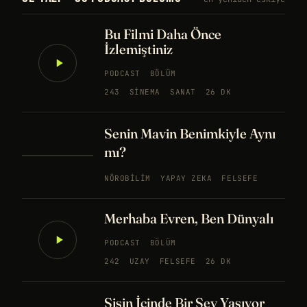
Bu Filmi Daha Önce
İzlemiştiniz
PODCAST
BÖLÜM
243
SINEMA
SANAT
26 DK
Senin Mavin Benimkiyle Aynı
mı?
NÖROBILIM
YAPAY ZEKA
FELSEFE
Merhaba Evren, Ben Dünyalı
PODCAST
BÖLÜM
242
UZAY
FELSEFE
26 DK
Sisin İçinde Bir Şey Yaşıyor