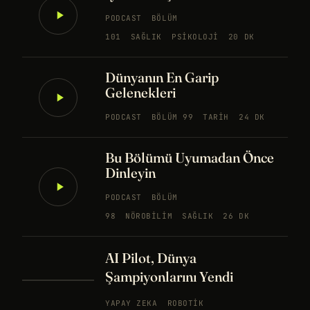
PODCAST
BÖLÜM
101
SAĞLIK
PSIKOLOJI
20 DK
Dünyanın En Garip
Gelenekleri
PODCAST
BÖLÜM 99
TARIH
24 DK
Bu Bölümü Uyumadan Önce
Dinleyin
PODCAST
BÖLÜM
98
NÖROBILIM
SAĞLIK
26 DK
AI Pilot, Dünya
Şampiyonlarını Yendi
YAPAY ZEKA
ROBOTIK