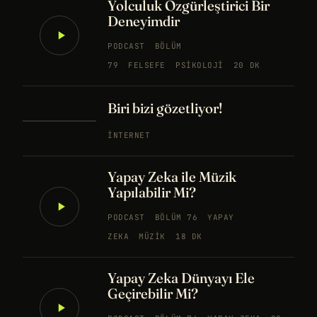
Yolculuk Özgürleştirici Bir
Deneyimdir
PODCAST
BÖLÜM
79
FELSEFE
PSIKOLOJI
20 DK
Biri bizi gözetliyor!
İNTERNET
Yapay Zeka ile Müzik
Yapılabilir Mi?
PODCAST
BÖLÜM 76
YAPAY
ZEKA
MÜZIK
18 DK
Yapay Zeka Dünyayı Ele
Geçirebilir Mi?