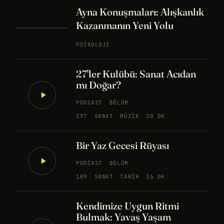
Ayna Konuşmaları: Alışkanlık
Kazanmanın Yeni Yolu
PSIKOLOJI
27'ler Kulübü: Sanat Acıdan
mı Doğar?
PODCAST
BÖLÜM
197
SANAT
MÜZIK
30 DK
Bir Yaz Gecesi Rüyası
PODCAST
BÖLÜM
189
SANAT
TARIH
26 DK
Kendimize Uygun Ritmi
Bulmak: Yavaş Yaşam