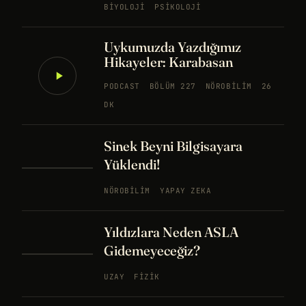
BIYOLOJI
PSIKOLOJI
Uykumuzda Yazdığımız
Hikayeler: Karabasan
PODCAST
BÖLÜM 227
NÖROBILIM
26
DK
Sinek Beyni Bilgisayara
Yüklendi!
NÖROBILIM
YAPAY ZEKA
Yıldızlara Neden ASLA
Gidemeyeceğiz?
UZAY
FIZIK