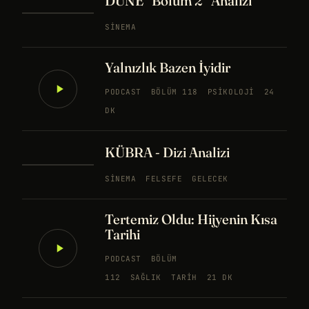
DUNE “Bölüm 2” Analizi
SINEMA
Yalnızlık Bazen İyidir
PODCAST
BÖLÜM 118
PSIKOLOJI
24
DK
KÜBRA - Dizi Analizi
SINEMA
FELSEFE
GELECEK
Tertemiz Oldu: Hijyenin Kısa
Tarihi
PODCAST
BÖLÜM
112
SAĞLIK
TARIH
21 DK