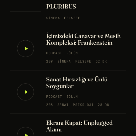
PLURIBUS
SINEMA
FELSEFE
İçimizdeki Canavar ve Mesih
Kompleksi: Frankenstein
PODCAST
BÖLÜM
209
SINEMA
FELSEFE
32 DK
Sanat Hırsızlığı ve Ünlü
Soygunlar
PODCAST
BÖLÜM
208
SANAT
PSIKOLOJI
28 DK
Ekranı Kapat: Unplugged
Akımı