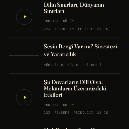
Dilin Sınırları, Dünyanın
Sınırları
PODCAST
BÖLÜM
224
NÖROBILIM
FELSEFE
29 DK
Sesin Rengi Var mı? Sinestezi
ve Yaratıcılık
NÖROBILIM
MÜZIK
PSIKOLOJI
Şu Duvarların Dili Olsa:
Mekânların Üzerimizdeki
Etkileri
PODCAST
BÖLÜM
223
FELSEFE
PSIKOLOJI
26 DK