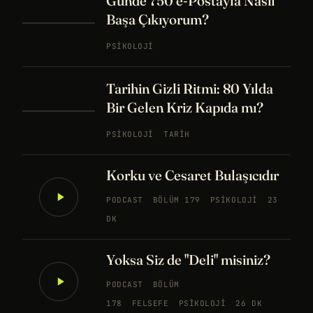
Günde 750 e-Postayla Nasıl
Başa Çıkıyorum?
PSIKOLOJI
Tarihin Gizli Ritmi: 80 Yılda
Bir Gelen Kriz Kapıda mı?
PSIKOLOJI
TARIH
Korku ve Cesaret Bulaşıcıdır
PODCAST
BÖLÜM 179
PSIKOLOJI
23
DK
Yoksa Siz de "Deli" misiniz?
PODCAST
BÖLÜM
178
FELSEFE
PSIKOLOJI
26 DK