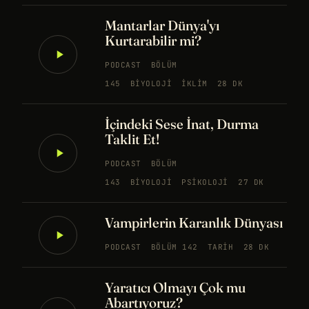
Mantarlar Dünya'yı
Kurtarabilir mi?
PODCAST
BÖLÜM
145
BIYOLOJI
İKLIM
28 DK
İçindeki Sese İnat, Durma
Taklit Et!
PODCAST
BÖLÜM
143
BIYOLOJI
PSIKOLOJI
27 DK
Vampirlerin Karanlık Dünyası
PODCAST
BÖLÜM 142
TARIH
28 DK
Yaratıcı Olmayı Çok mu
Abartıyoruz?