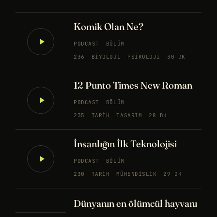
Komik Olan Ne?
PODCAST
BÖLÜM
236
BIYOLOJI
PSIKOLOJI
30 DK
12 Punto Times New Roman
PODCAST
BÖLÜM
235
TARIH
TASARIM
28 DK
İnsanlığın İlk Teknolojisi
PODCAST
BÖLÜM
230
TARIH
MÜHENDISLIK
29 DK
Dünyanın en ölümcül hayvanı