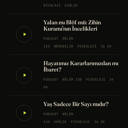
BIYOLOJI
SAĞLIK
Yalan mı Blöf mü: Zihin
Kuramı'nın İncelikleri
PODCAST
BÖLÜM
153
NÖROBILIM
PSIKOLOJI
26 DK
Hayatımız Kararlarımızdan mı
İbaret?
PODCAST
BÖLÜM 150
PSIKOLOJI
24
DK
Yaş Sadece Bir Sayı mıdır?
PODCAST
BÖLÜM
146
SAĞLIK
PSIKOLOJI
26 DK