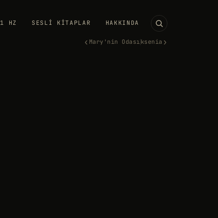
11 HZ
SESLI KITAPLAR
HAKKINDA
‹
›
Mary'nin Odası
ksenia