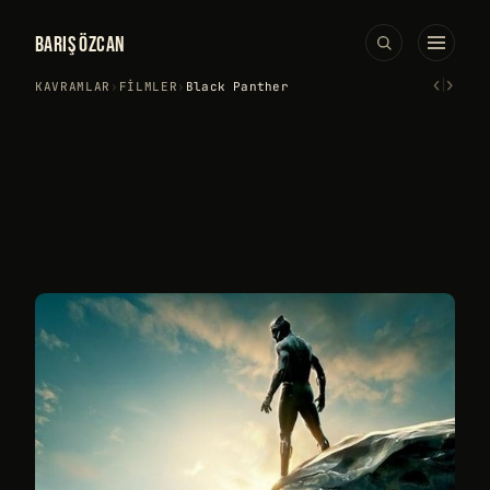
BARIŞ ÖZCAN
‹
›
KAVRAMLAR
›
FILMLER
›
Black Panther