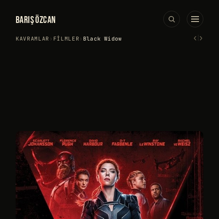
BARIŞ ÖZCAN
‹
›
KAVRAMLAR
›
FILMLER
›
Black Widow