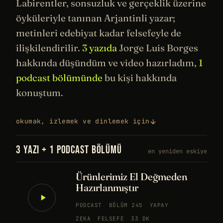
Labirentler,
sonsuzluk
ve gerçeklik üzerine
öyküleriyle tanınan Arjantinli yazar;
metinleri
edebiyat
kadar
felsefeyle
de
ilişkilendirilir.
3 yazıda
Jorge Luis Borges
hakkında düşündüm ve video hazırladım,
1
podcast bölümünde
bu kişi hakkında
konuştum.
okumak, izlemek ve dinlemek için
3 YAZI + 1 PODCAST BÖLÜMÜ
en yeniden eskiye
Ürünlerimiz El Değmeden
Hazırlanmıştır
PODCAST
BÖLÜM 245
YAPAY
ZEKA
FELSEFE
33 DK