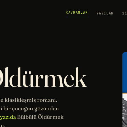
KAVRAMLAR
YAZILAR
1
Öldürmek
ne klasikleşmiş romanı.
ni bir çocuğun gözünden
 yazıda
Bülbülü Öldürmek
m.