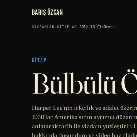
BARIŞ ÖZCAN
KAVRAMLAR
›
KITAPLAR
›
Bülbülü Öldürmek
KITAP
Bülbülü 
Harper Lee'nin ırkçılık ve adalet üzeri
1930'lar Amerika'sının ayrımcı düzeni
anlatarak
tarih
ile vicdanı yüzleştirir.
1
hakkında düşündüm ve video hazırladı