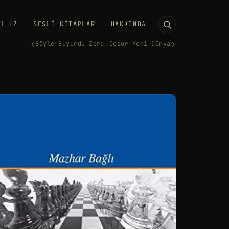
11 HZ
SESLI KITAPLAR
HAKKINDA
‹
›
Böyle Buyurdu Zerdüşt
Cesur Yeni Dünya