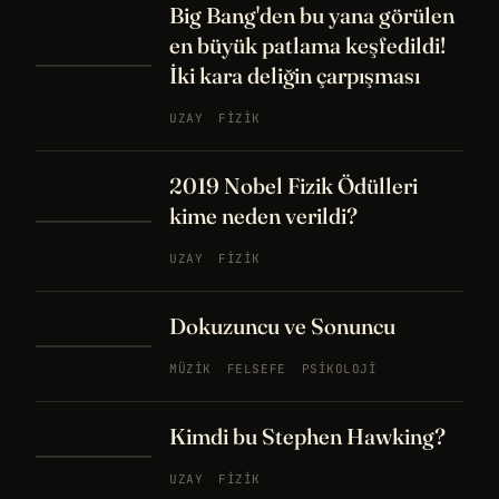
Big Bang'den bu yana görülen
en büyük patlama keşfedildi!
İki kara deliğin çarpışması
UZAY
FIZIK
2019 Nobel Fizik Ödülleri
kime neden verildi?
UZAY
FIZIK
Dokuzuncu ve Sonuncu
MÜZIK
FELSEFE
PSIKOLOJI
Kimdi bu Stephen Hawking?
UZAY
FIZIK