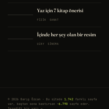
Yaz için 7 kitap önerisi
FIZIK
SANAT
İçinde her şey olan bir resim
UZAY
SINEMA
© 2026 Barış Özcan · Bu sitede
1.742
farklı sayfa
var, baştan sona bastırsan ~
6.790
sayfa eder.
Tesadüfi bir yazı →