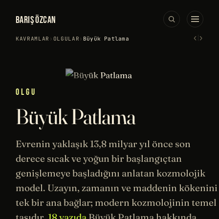
BARIŞ ÖZCAN
‹
›
KAVRAMLAR
›
OLGULAR
›
Büyük Patlama
OLGU
Büyük Patlama
Evrenin yaklaşık 13,8 milyar yıl önce son
derece sıcak ve yoğun bir başlangıçtan
genişlemeye başladığını anlatan kozmolojik
model.
Uzayın
, zamanın ve maddenin kökenini
tek bir ana bağlar; modern kozmolojinin temel
taşıdır.
18 yazıda
Büyük Patlama hakkında