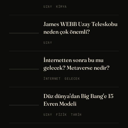
UZAY
KIMYA
James WEBB Uzay Teleskobu
neden çok önemli?
UZAY
İnternetten sonra bu mu
gelecek? Metaverse nedir?
İNTERNET
GELECEK
Düz dünya'dan Big Bang'e 15
Evren Modeli
UZAY
FIZIK
TARIH