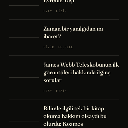
Evrenin Yaşı
UZAY
FIZIK
Zaman bir yanılgıdan mı
ibaret?
FIZIK
FELSEFE
James Webb Teleskobunun ilk
görüntüleri hakkında ilginç
sorular
UZAY
FIZIK
Bilimle ilgili tek bir kitap
okuma hakkım olsaydı bu
olurdu: Kozmos