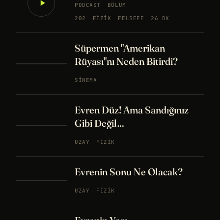
PODCAST
BÖLÜM
202
FIZIK
FELSEFE
26 DK
Süpermen "Amerikan
Rüyası"nı Neden Bitirdi?
SINEMA
Evren Düz! Ama Sandığınız
Gibi Değil…
UZAY
FIZIK
Evrenin Sonu Ne Olacak?
UZAY
FIZIK