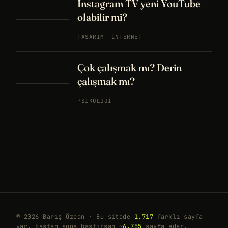
Instagram TV yeni YouTube
olabilir mi?
TASARIM
İNTERNET
Çok çalışmak mı? Derin
çalışmak mı?
PSIKOLOJI
© 2026 Barış Özcan · Bu sitede
1.717
farklı sayfa
var, baştan sona bastırsan ~
6.755
sayfa eder.