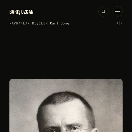
BARIŞ ÖZCAN
‹
›
KAVRAMLAR
›
KIŞILER
›
Carl Jung