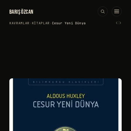
BARIŞ ÖZCAN
‹
›
KAVRAMLAR
›
KITAPLAR
›
Cesur Yeni Dünya