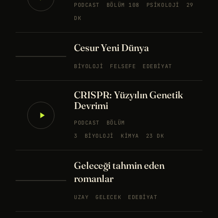
PODCAST
BÖLÜM 108
PSIKOLOJI
29
DK
Cesur Yeni Dünya
BIYOLOJI
FELSEFE
EDEBIYAT
CRISPR: Yüzyılın Genetik
Devrimi
PODCAST
BÖLÜM
3
BIYOLOJI
KIMYA
23 DK
Geleceği tahmin eden
romanlar
UZAY
GELECEK
EDEBIYAT