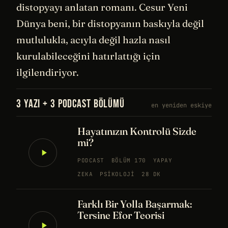
distopyayı anlatan romanı. Cesur Yeni
Dünya beni, bir distopyanın baskıyla değil
mutlulukla, acıyla değil hazla nasıl
kurulabileceğini hatırlattığı için
ilgilendiriyor.
3 YAZI + 3 PODCAST BÖLÜMÜ
en yeniden eskiye
Hayatınızın Kontrolü Sizde
mi?
PODCAST
BÖLÜM 170
YAPAY
ZEKA
PSIKOLOJI
28 DK
Farklı Bir Yolla Başarmak:
Tersine Efor Teorisi