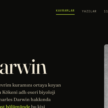
KAVRAMLAR
YAZILAR
1
Darwin
evrim
kuramını ortaya koyan
n Kökeni adlı eseri
biyoloji
arles Darwin hakkında
ast bölümünde
bu kişi