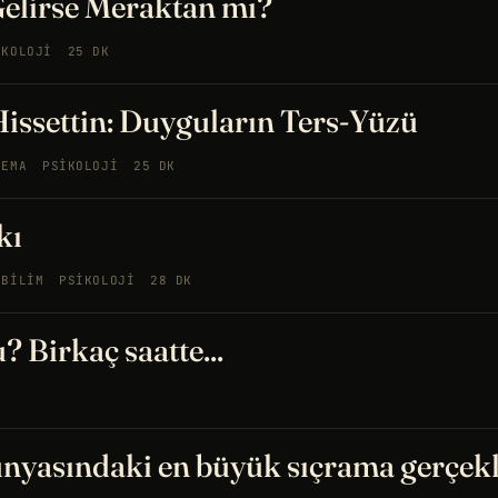
elirse Meraktan mı?
IKOLOJI
25 DK
issettin: Duyguların Ters-Yüzü
NEMA
PSIKOLOJI
25 DK
kı
OBILIM
PSIKOLOJI
28 DK
? Birkaç saatte...
nyasındaki en büyük sıçrama gerçekl