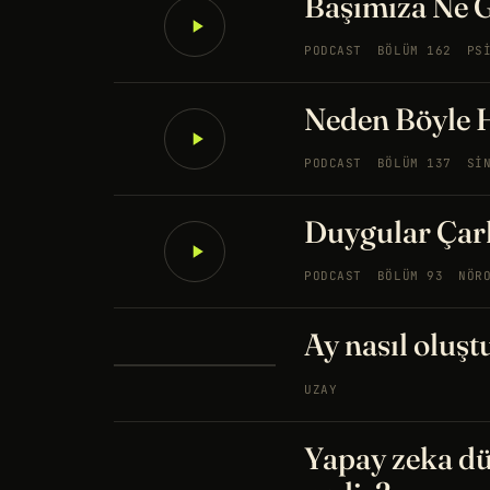
Başımıza Ne G
PODCAST
BÖLÜM 162
PS
Neden Böyle H
PODCAST
BÖLÜM 137
SI
Duygular Çar
PODCAST
BÖLÜM 93
NÖR
Ay nasıl oluştu
UZAY
Yapay zeka dü