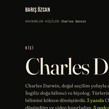
BARIŞ ÖZCAN
KAVRAMLAR
›
KIŞILER
›
Charles Darwin
KIŞI
Charles 
Charles Darwin, doğal seçilim yoluyla
İngiliz doğa bilimci ve biyolog. Türleri
bilimini kökten dönüştürdü.
3 yazıda
Ch
düşündüm ve video hazırladım,
5 podc