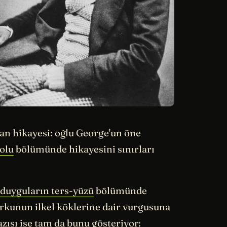
san hikayesi: oğlu George'un öne
olu
bölümünde hikayesini sınırları
duyguların ters-yüzü
bölümünde
orkunun ilkel köklerine dair vurgusuna
zısı ise tam da bunu gösteriyor: