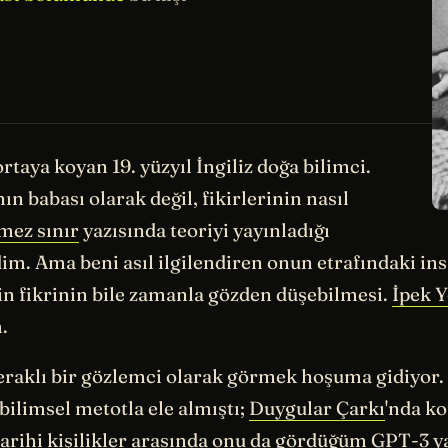
taya koyan 19. yüzyıl İngiliz doğa bilimci.
 babası olarak değil, fikirlerinin nasıl
mez sınır
yazısında teoriyi yayınladığı
im. Ama beni asıl ilgilendiren onun etrafındaki in
win fikrinin bile zamanla gözden düşebilmesi.
İpek Y
.
meraklı bir gözlemci olarak görmek hoşuma gidiyor.
bilimsel metotla ele almıştı;
Duygular Çarkı
'nda k
arihi kişilikler arasında onu da gördüğüm
GPT-3
ya