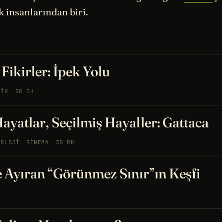
 insanlarından biri.
 Fikirler: İpek Yolu
RIH
28 DK
ayatlar, Seçilmiş Hayaller: Gattaca
YOLOJI
SINEMA
30 DK
e Ayıran “Görünmez Sınır”ın Keşfi