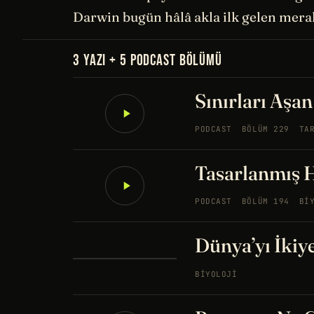
Darwin bugün hâlâ akla ilk gelen merak
3 YAZI + 5 PODCAST BÖLÜMÜ
Sınırları Aşan
PODCAST
BÖLÜM 229
TA
Tasarlanmış H
PODCAST
BÖLÜM 194
BI
Dünya’yı İkiy
BIYOLOJI