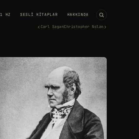
11 HZ
SESLI KITAPLAR
HAKKINDA
‹
›
Carl Sagan
Christopher Nolan