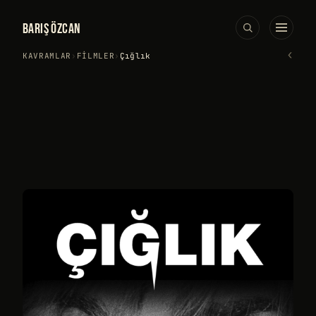
BARIŞ ÖZCAN
‹
KAVRAMLAR
›
FILMLER
›
Çığlık