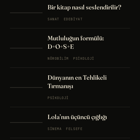
Bir kitap nasıl seslendirilir?
SANAT
EDEBIYAT
Mutluluğun formülü:
D+O+S+E
NÖROBILIM
PSIKOLOJI
Dünyanın en Tehlikeli
Tırmanışı
PSIKOLOJI
Lola’nın üçüncü çığlığı
SINEMA
FELSEFE