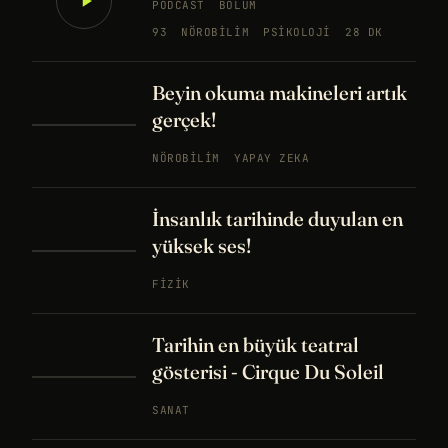
PODCAST
BÖLÜM
93
NÖROBILIM
PSIKOLOJI
28 DK
Beyin okuma makineleri artık
gerçek!
NÖROBILIM
YAPAY ZEKA
İnsanlık tarihinde duyulan en
yüksek ses!
FIZIK
Tarihin en büyük teatral
gösterisi - Cirque Du Soleil
SANAT