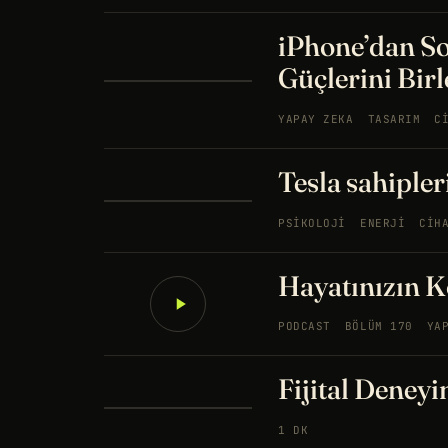
iPhone’dan S
Güçlerini Birl
YAPAY ZEKA
TASARIM
C
Tesla sahipler
PSIKOLOJI
ENERJI
CIH
Hayatınızın K
PODCAST
BÖLÜM 170
YA
Fijital Deney
1 DK