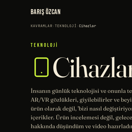
BARIŞ ÖZCAN
KAVRAMLAR
›
TEKNOLOJI
›
Cihazlar
TEKNOLOJI
Cihazla
İnsanın günlük teknolojisi ve onunla te
AR/VR gözlükleri, giyilebilirler ve beyi
ürün olarak değil, 'bizi nasıl değiştiriy
içerikler. Ürün incelemesi değil,
gelec
hakkında düşündüm ve video hazırlad