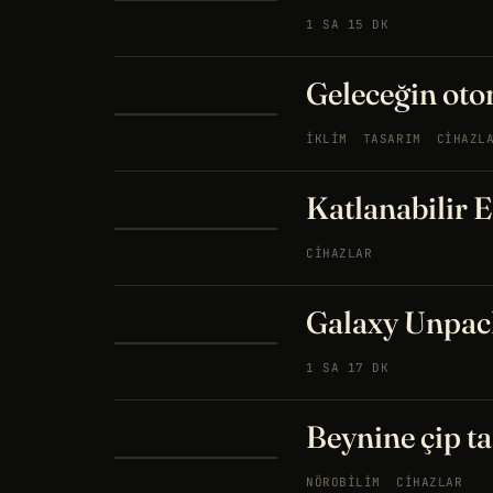
1 SA 15 DK
Geleceğin otom
İKLIM
TASARIM
CIHAZL
Katlanabilir 
CIHAZLAR
Galaxy Unpacke
1 SA 17 DK
Beynine çip t
NÖROBILIM
CIHAZLAR