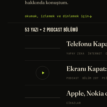
hakkında konuştum.
okumak, izlemek ve dinlemek için
53 YAZI + 2 PODCAST BÖLÜMÜ
Telefonu Kapa
YAPAY ZEKA
İNTERNET
Ekranı Kapat
PODCAST
BÖLÜM 207
PS
Apple, Nokia 
CIHAZLAR