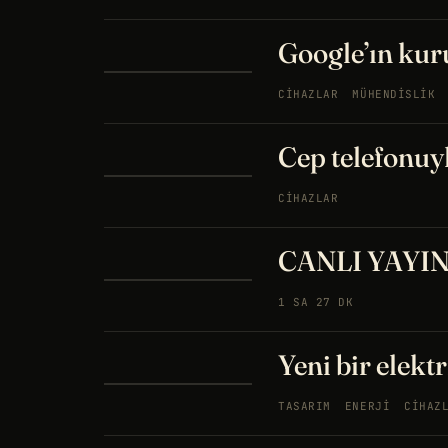
Google’ın kur
CIHAZLAR
MÜHENDISLIK
Cep telefonuy
CIHAZLAR
CANLI YAYIN 
1 SA 27 DK
Yeni bir elekt
TASARIM
ENERJI
CIHAZ