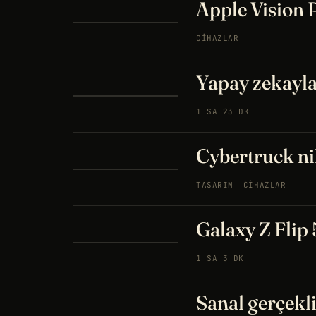
Apple Vision P
CIHAZLAR
Yapay zekayla 
1 SA 23 DK
Cybertruck nih
TASARIM
CIHAZLAR
Galaxy Z Flip 5
1 SA 3 DK
Sanal gerçekl