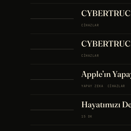
CYBERTRUCK 
CIHAZLAR
CYBERTRUCK
CIHAZLAR
Apple’ın Yapay
YAPAY ZEKA
CIHAZLAR
Hayatımızı D
15 DK