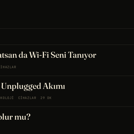
tsan da Wi-Fi Seni Tanıyor
CIHAZLAR
: Unplugged Akımı
IKOLOJI
CIHAZLAR
29 DK
olur mu?