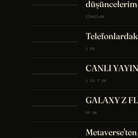
düşüncelerim
CIHAZLAR
Telefonlardaki
1 DK
CANLI YAYIN 
1 SA 7 DK
GALAXY Z FLI
59 DK
Metaverse'ten