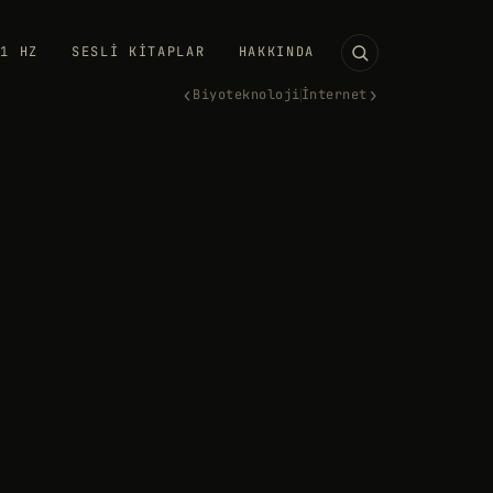
11 HZ
SESLI KITAPLAR
HAKKINDA
‹
›
Biyoteknoloji
İnternet