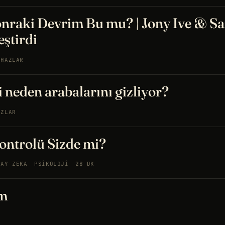
onraki Devrim Bu mu? | Jony Ive & S
eştirdi
IHAZLAR
i neden arabalarını gizliyor?
AZLAR
ontrolü Sizde mi?
PAY ZEKA
PSIKOLOJI
28 DK
im