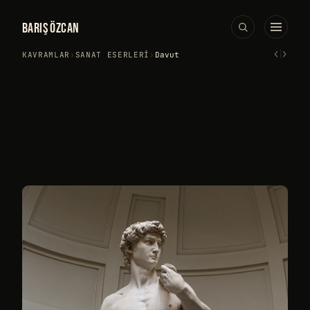
BARIŞ ÖZCAN
‹
›
KAVRAMLAR
›
SANAT ESERLERI
›
Davut