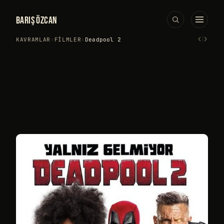
BARIŞ ÖZCAN
‹
›
KAVRAMLAR
›
FILMLER
›
Deadpool 2