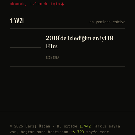
okumak, izlemek için
1 YAZI
en yeniden eskiye
2018’de izlediğim en iyi 18
Film
SINEMA
© 2026 Barış Özcan · Bu sitede
1.742
farklı sayfa
var, baştan sona bastırsan ~
6.790
sayfa eder.