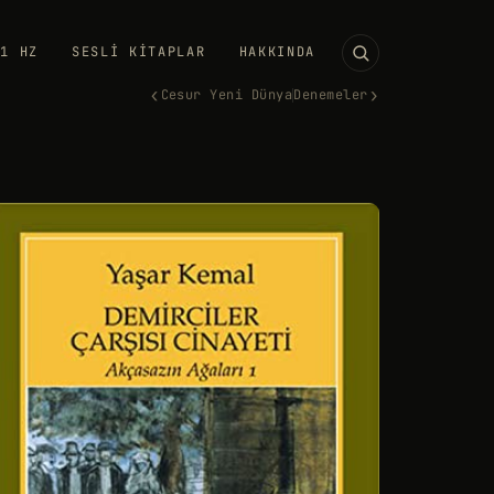
11 HZ
SESLI KITAPLAR
HAKKINDA
‹
›
Cesur Yeni Dünya
Denemeler