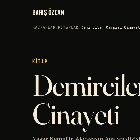
BARIŞ ÖZCAN
KAVRAMLAR
›
KITAPLAR
›
Demirciler Çarşısı Cinaye
KITAP
Demirciler
Cinayeti
Yaşar Kemal'in Akçasazın Ağaları dizis