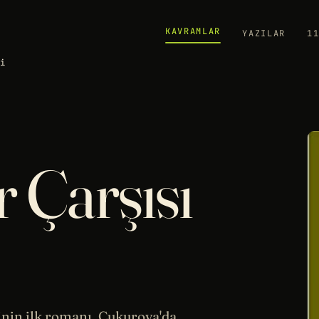
KAVRAMLAR
YAZILAR
1
ti
 Çarşısı
inin ilk romanı. Çukurova'da