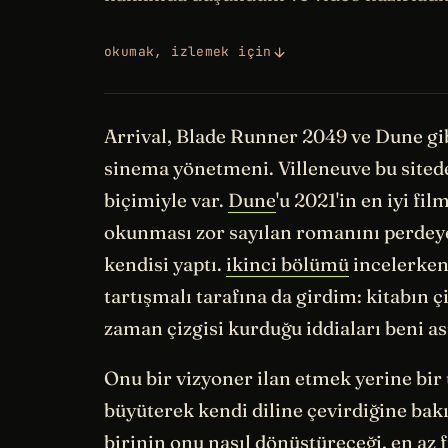
okumak, izlemek için
Arrival, Blade Runner 2049 ve Dune gib
sinema yönetmeni. Villeneuve bu sited
biçimiyle var.
Dune
'u 2021'in en iyi f
okunması zor sayılan romanını perdeye
kendisi yaptı.
ikinci bölümü
incelerken 
tartışmalı tarafına da girdim: kitabın çi
zaman çizgisi kurduğu iddiaları beni ası
Onu bir vizyoner ilan etmek yerine bir
büyüterek kendi diline çevirdiğine ba
birinin onu nasıl dönüştüreceği, en az 