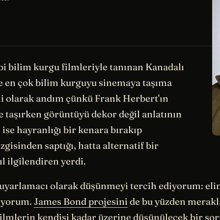
i bilim kurgu filmleriyle tanınan Kanadalı
e en çok bilim kurguyu sinemaya taşıma
ilmi olarak andım çünkü Frank Herbert'ın
 taşırken görüntüyü dekor değil anlatının
ise hayranlığı bir kenara bırakıp
zgisinden saptığı, hatta alternatif bir
l ilgilendiren yerdi.
 uyarlamacı olarak düşünmeyi tercih ediyorum: elin
kıyorum.
James Bond projesini
de bu yüzden merakla
filmlerin kendisi kadar üzerine düşünülecek bir sor