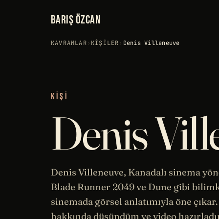
BARIŞ ÖZCAN
KAVRAMLAR
›
KIŞILER
›
Denis Villeneuve
KIŞI
Denis Vil
Denis Villeneuve, Kanadalı
sinema
yön
Blade Runner
2049 ve
Dune
gibi bilim
sinemada görsel anlatımıyla öne çıkar
hakkında düşündüm ve video hazırladı