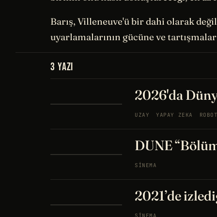
Barış, Villeneuve'ü bir dahi olarak değ
uyarlamalarının gücüne ve tartışmalar
3 YAZI
2026'da Düny
UZAY
YAPAY ZEKA
ROBO
DUNE “Bölüm 
SINEMA
2021’de izledi
SINEMA