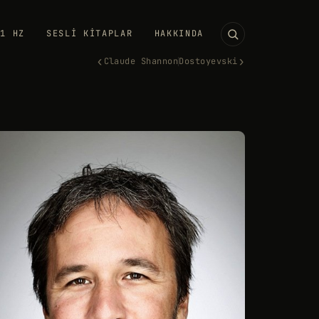
11 HZ
SESLI KITAPLAR
HAKKINDA
‹
›
Claude Shannon
Dostoyevski