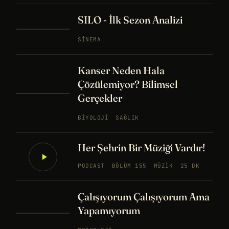
SILO - İlk Sezon Analizi
SINEMA
Kanser Neden Hala
Çözülemiyor? Bilimsel
Gerçekler
BIYOLOJI
SAĞLIK
Her Şehrin Bir Müziği Vardır!
PODCAST
BÖLÜM 155
MÜZIK
25 DK
Çalışıyorum Çalışıyorum Ama
Yapamıyorum