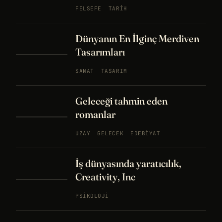
FELSEFE
TARIH
Dünyanın En İlginç Merdiven
Tasarımları
SANAT
TASARIM
Geleceği tahmin eden
romanlar
UZAY
GELECEK
EDEBIYAT
İş dünyasında yaratıcılık,
Creativity, Inc
PSIKOLOJI