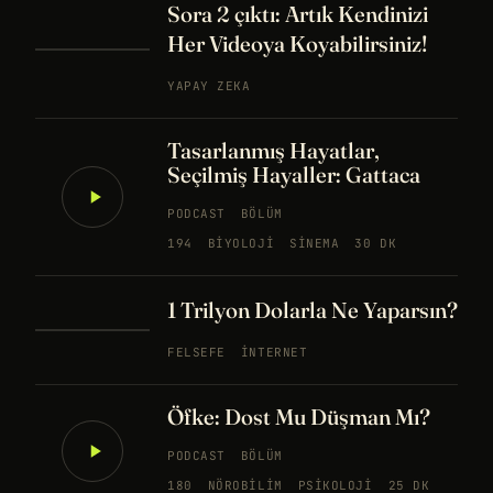
Sora 2 çıktı: Artık Kendinizi
Her Videoya Koyabilirsiniz!
YAPAY ZEKA
Tasarlanmış Hayatlar,
Seçilmiş Hayaller: Gattaca
PODCAST
BÖLÜM
194
BIYOLOJI
SINEMA
30 DK
1 Trilyon Dolarla Ne Yaparsın?
FELSEFE
İNTERNET
Öfke: Dost Mu Düşman Mı?
PODCAST
BÖLÜM
180
NÖROBILIM
PSIKOLOJI
25 DK