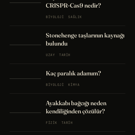
CRISPR-Cas9 nedir?
BIYOLOJI
SAĞLIK
Stonehenge taşlarının kaynağı
bulundu
UZAY
TARIH
Kaç paralık adamım?
BIYOLOJI
KIMYA
Ayakkabı bağcığı neden
kendiliğinden çözülür?
FIZIK
TARIH