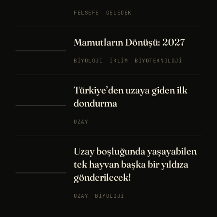
FELSEFE
GELECEK
Mamutların Dönüşü: 2027
BIYOLOJI
İKLIM
BIYOTEKNOLOJI
Türkiye’den uzaya giden ilk
dondurma
UZAY
Uzay boşluğunda yaşayabilen
tek hayvan başka bir yıldıza
gönderilecek!
UZAY
BIYOLOJI