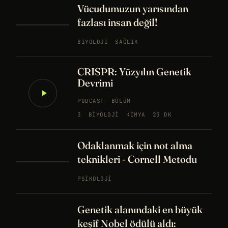
Vücudumuzun yarısından
fazlası insan değil!
BIYOLOJI
SAĞLIK
CRISPR: Yüzyılın Genetik
Devrimi
PODCAST
BÖLÜM
3
BIYOLOJI
KIMYA
23 DK
Odaklanmak için not alma
teknikleri - Cornell Metodu
PSIKOLOJI
Genetik alanındaki en büyük
keşif Nobel ödülü aldı: