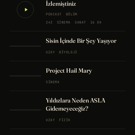
İzlemiştiniz
PODCAST
BÖLÜM
243
SINEMA
SANAT
26 DK
Sisin İçinde Bir Şey Yaşıyor
UZAY
BIYOLOJI
Project Hail Mary
SINEMA
Yıldızlara Neden ASLA
Gidemeyeceğiz?
UZAY
FIZIK