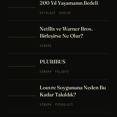
200 Yıl Yaşamanın Bedeli
BIYOLOJI
SAĞLIK
Netflix ve Warner Bros.
Birleşirse Ne Olur?
SINEMA
PLURIBUS
SINEMA
FELSEFE
Louvre Soygununa Neden Bu
Kadar Takıldık?
SINEMA
PSIKOLOJI