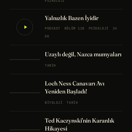
PSIKOLOJI
Yalnızlık Bazen İyidir
PODCAST
BÖLÜM 118
PSIKOLOJI
24
DK
Uzaylı değil, Nazca mumyaları
TARIH
Loch Ness Canavarı Avı
Yeniden Başladı!
BIYOLOJI
TARIH
Ted Kaczynski'nin Karanlık
Hikayesi