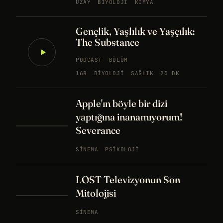
UZAY
BIYOLOJI
KIMYA
Gençlik, Yaşlılık ve Yaşçılık:
The Substance
PODCAST
BÖLÜM
168
BIYOLOJI
SAĞLIK
25 DK
Apple'ın böyle bir dizi
yaptığına inanamıyorum!
Severance
SINEMA
PSIKOLOJI
LOST Televizyonun Son
Mitolojisi
SINEMA