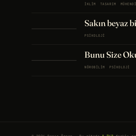
İKLIM
TASARIM
MÜHEND
Sakın beyaz b
PSIKOLOJI
Bunu Size Oku
NÖROBILIM
PSIKOLOJI