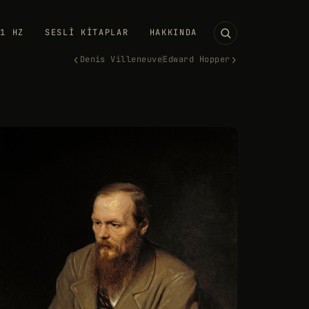
11 HZ
SESLI KITAPLAR
HAKKINDA
‹
›
Denis Villeneuve
Edward Hopper