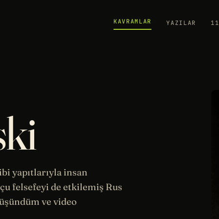
KAVRAMLAR
YAZILAR
1
ki
gibi yapıtlarıyla insan
şçu
felsefeyi
de etkilemiş Rus
üşündüm ve video