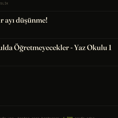
ISLIK
ir ayı düşünme!
lda Öğretmeyecekler - Yaz Okulu 1