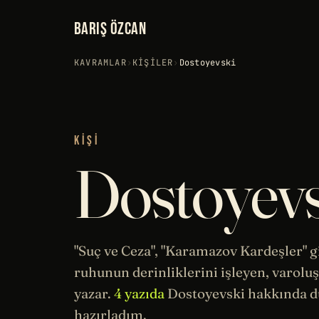
BARIŞ ÖZCAN
KAVRAMLAR
›
KIŞILER
›
Dostoyevski
KIŞI
Dostoyevs
"Suç ve Ceza", "
Karamazov Kardeşler
" 
ruhunun derinliklerini işleyen,
varolu
yazar.
4 yazıda
Dostoyevski hakkında d
hazırladım.