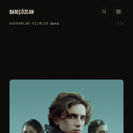
BARIŞ ÖZCAN
‹
›
KAVRAMLAR
›
FILMLER
›
Dune