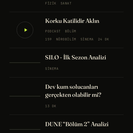
FIZIK
SANAT
Korku Katilidir Aklın
PODCAST
BÖLÜM
159
NÖROBILIM
SINEMA
24 DK
SILO - İlk Sezon Analizi
SINEMA
Dev kum solucanları
gerçekten olabilir mi?
13 DK
DUNE “Bölüm 2” Analizi