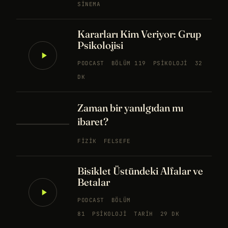
SINEMA
Kararları Kim Veriyor: Grup
Psikolojisi
PODCAST
BÖLÜM 119
PSIKOLOJI
32
DK
Zaman bir yanılgıdan mı
ibaret?
FIZIK
FELSEFE
Bisiklet Üstündeki Alfalar ve
Betalar
PODCAST
BÖLÜM
81
PSIKOLOJI
TARIH
29 DK