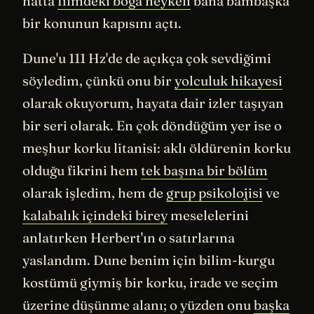
hatta
filmdeki boğa heykeli
bana bambaşka
bir konunun kapısını açtı.
Dune'u 111 Hz'de de açıkça çok sevdiğimi
söyledim, çünkü onu bir
yolculuk hikayesi
olarak okuyorum, hayata dair izler taşıyan
bir seri olarak. En çok döndüğüm yer ise o
meşhur korku litanisi: aklı öldürenin korku
olduğu fikrini hem
tek başına bir bölüm
olarak işledim, hem de
grup psikolojisi
ve
kalabalık içindeki birey
meselelerini
anlatırken Herbert'ın o satırlarına
yaslandım. Dune benim için bilim-kurgu
kostümü giymiş bir korku, irade ve seçim
üzerine düşünme alanı; o yüzden onu
başka