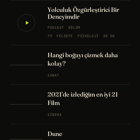
Yolculuk Özgürleştirici Bir
Deneyimdir
PODCAST
BÖLÜM
79
FELSEFE
PSIKOLOJI
20 DK
Hangi boğayı çizmek daha
kolay?
SANAT
2021’de izlediğim en iyi 21
Film
SINEMA
Dune