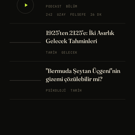
PODCAST
BÖLÜM
242
UZAY
FELSEFE
26 DK
1925'ten 2125'e: İki Asırlık
Gelecek Tahminleri
TARIH
GELECEK
"Bermuda Şeytan Üçgeni"nin
gizemi çözülebilir mi?
PSIKOLOJI
TARIH