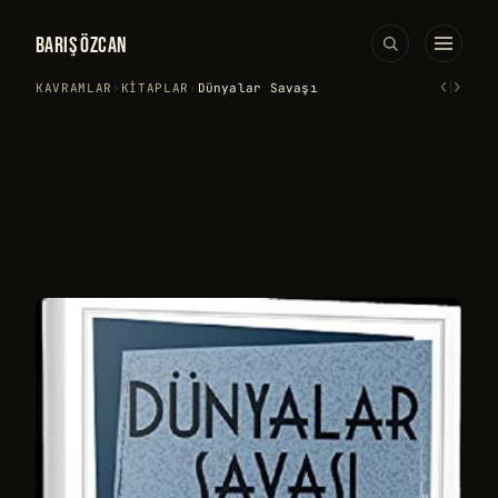
BARIŞ ÖZCAN
‹
›
KAVRAMLAR
›
KITAPLAR
›
Dünyalar Savaşı