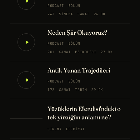
PODCAST
BÖLÜM
243
SINEMA
SANAT
26 DK
Neden Şiir Okuyoruz?
PODCAST
BÖLÜM
201
SANAT
PSIKOLOJI
27 DK
Antik Yunan Trajedileri
PODCAST
BÖLÜM
172
SANAT
TARIH
29 DK
Yüzüklerin Efendisi'ndeki o
tek yüzüğün anlamı ne?
SINEMA
EDEBIYAT