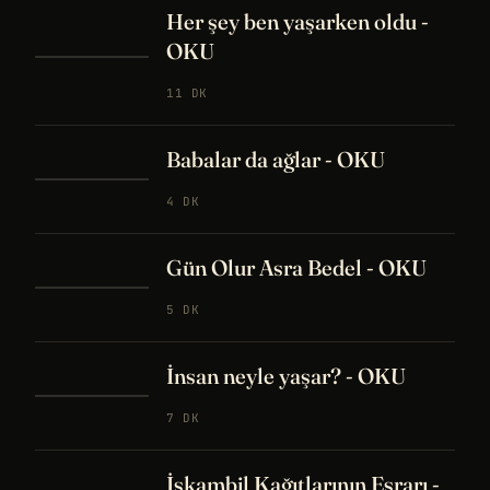
Her şey ben yaşarken oldu -
OKU
11 DK
Babalar da ağlar - OKU
4 DK
Gün Olur Asra Bedel - OKU
5 DK
İnsan neyle yaşar? - OKU
7 DK
İskambil Kağıtlarının Esrarı -