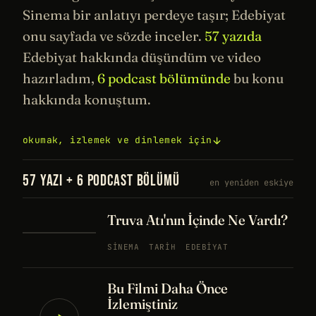
Sinema
bir anlatıyı perdeye taşır; Edebiyat
onu sayfada ve sözde inceler.
57 yazıda
Edebiyat hakkında düşündüm ve video
hazırladım,
6 podcast bölümünde
bu konu
hakkında konuştum.
okumak, izlemek ve dinlemek için
57 YAZI + 6 PODCAST BÖLÜMÜ
en yeniden eskiye
Truva Atı'nın İçinde Ne Vardı?
SINEMA
TARIH
EDEBIYAT
Bu Filmi Daha Önce
İzlemiştiniz