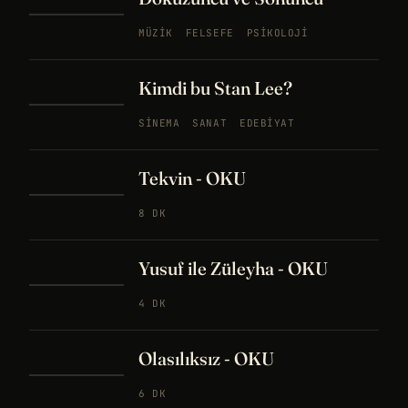
MÜZIK
FELSEFE
PSIKOLOJI
Kimdi bu Stan Lee?
SINEMA
SANAT
EDEBIYAT
Tekvin - OKU
8 DK
Yusuf ile Züleyha - OKU
4 DK
Olasılıksız - OKU
6 DK