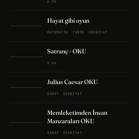
6 DK
Hayat gibi oyun
MATEMATIK
TARIH
EDEBIYAT
Satranç - OKU
9 DK
Julius Caesar OKU
SANAT
EDEBIYAT
Memleketimden İnsan
Manzaraları OKU
SANAT
EDEBIYAT