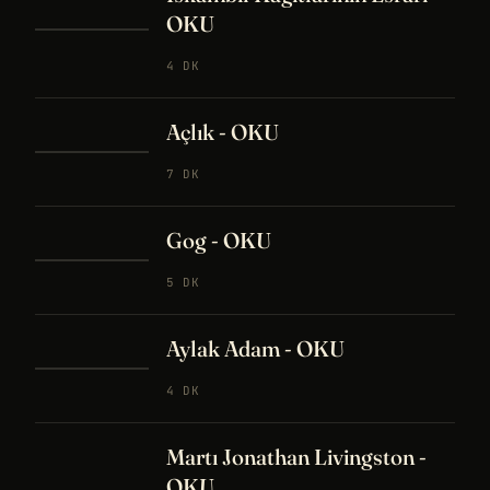
OKU
4 DK
Açlık - OKU
7 DK
Gog - OKU
5 DK
Aylak Adam - OKU
4 DK
Martı Jonathan Livingston -
OKU