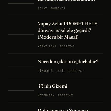
SANAT
EDEBIYAT
Yapay Zeka PROMETHEUS
dünyayı nasıl ele geçirdi?
(Modern bir Masal)
YAPAY ZEKA
EDEBIYAT
Nereden çıktı bu ejderhalar?
BIYOLOJI
TARIH
EDEBIYAT
42'nin Gizemi
MATEMATIK
EDEBIYAT
Dokuzuncu ve Sonuncu