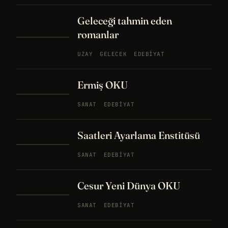
Geleceği tahmin eden
romanlar
UZAY
GELECEK
EDEBIYAT
Ermiş OKU
SANAT
EDEBIYAT
Saatleri Ayarlama Enstitüsü
SANAT
EDEBIYAT
Cesur Yeni Dünya OKU
SANAT
EDEBIYAT