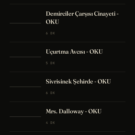
Demirciler Çarşısı Cinayeti -
OKU
6 DK
Uçurtma Avcısı - OKU
5 DK
Sivrisinek Şehirde - OKU
6 DK
Mrs. Dalloway - OKU
4 DK