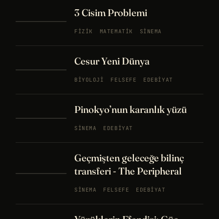
3 Cisim Problemi
FIZIK
MATEMATIK
SINEMA
Cesur Yeni Dünya
BIYOLOJI
FELSEFE
EDEBIYAT
Pinokyo’nun karanlık yüzü
SINEMA
EDEBIYAT
Geçmişten geleceğe bilinç
transferi - The Peripheral
SINEMA
FELSEFE
EDEBIYAT