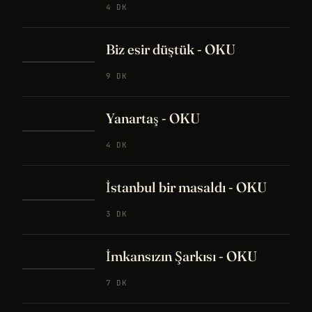
4 DK
Biz esir düştük - OKU
9 DK
Yanartaş - OKU
4 DK
İstanbul bir masaldı - OKU
3 DK
İmkansızın Şarkısı - OKU
7 DK