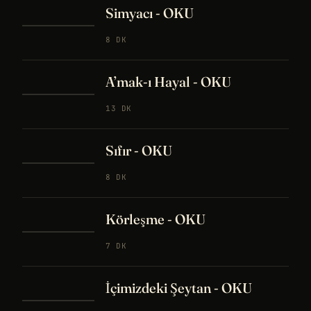
Simyacı - OKU
8 DK
A’mak-ı Hayal - OKU
13 DK
Sıfır - OKU
8 DK
Körleşme - OKU
7 DK
İçimizdeki Şeytan - OKU