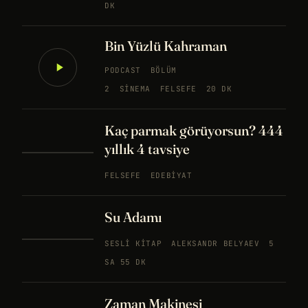
DK
Bin Yüzlü Kahraman
PODCAST
BÖLÜM
2
SINEMA
FELSEFE
20 DK
Kaç parmak görüyorsun? 444
yıllık 4 tavsiye
FELSEFE
EDEBIYAT
Su Adamı
SESLI KITAP
ALEKSANDR BELYAEV
5
SA 55 DK
Zaman Makinesi