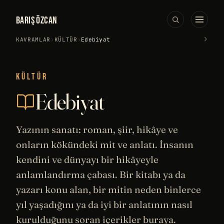
BARIŞ ÖZCAN
›
KAVRAMLAR
›
KÜLTÜR
›
Edebiyat
KÜLTÜR
Edebiyat
Yazının
sanatı
: roman, şiir, hikâye ve
onların kökündeki mit ve anlatı. İnsanın
kendini ve dünyayı bir hikâyeyle
anlamlandırma çabası. Bir kitabı ya da
yazarı konu alan, bir mitin neden binlerce
yıl yaşadığını ya da iyi bir anlatının nasıl
kurulduğunu soran içerikler buraya.