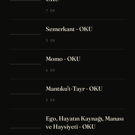
7 DK
Semerkant - OKU
5 DK
Momo - OKU
6 DK
Mantıku't-Tayr - OKU
5 DK
Ego, Hayatın Kaynağı, Manası
ve Haysiyeti - OKU