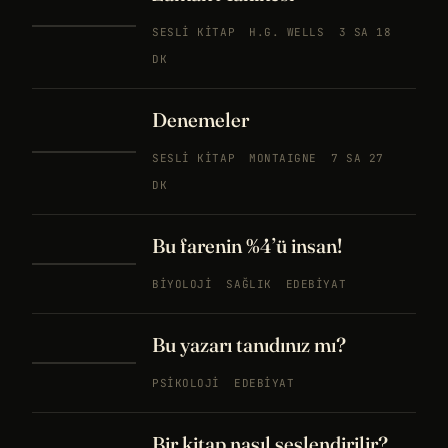
SESLI KITAP
H.G. WELLS
3 SA 18
DK
Denemeler
SESLI KITAP
MONTAIGNE
7 SA 27
DK
Bu farenin %4’ü insan!
BIYOLOJI
SAĞLIK
EDEBIYAT
Bu yazarı tanıdınız mı?
PSIKOLOJI
EDEBIYAT
Bir kitap nasıl seslendirilir?