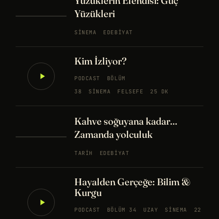
Yüzüklerin Efendisi: Güç
Yüzükleri
SINEMA
EDEBIYAT
Kim İzliyor?
PODCAST
BÖLÜM
38
SINEMA
FELSEFE
25 DK
Kahve soğuyana kadar...
Zamanda yolculuk
TARIH
EDEBIYAT
Hayalden Gerçeğe: Bilim &
Kurgu
PODCAST
BÖLÜM 34
UZAY
SINEMA
22