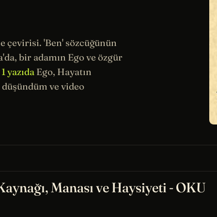
 çevirisi. 'Ben' sözcüğünün
a
'da, bir adamın Ego ve
özgür
.
1 yazıda
Ego, Hayatın
a düşündüm ve video
Kaynağı, Manası ve Haysiyeti - OKU