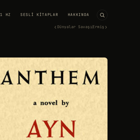
11 HZ
SESLI KITAPLAR
HAKKINDA
‹
›
Dünyalar Savaşı
Ermiş