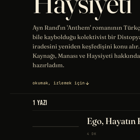
Haysiyeti
Ayn Rand'ın 'Anthem' romanının Türkçe
bile kaybolduğu kolektivist bir
Distopy
iradesini
yeniden keşfedişini konu alır
Kaynağı, Manası ve Haysiyeti hakkınd
hazırladım.
okumak, izlemek için
1 YAZI
Ego, Hayatın 
4 DK