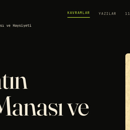
KAVRAMLAR
YAZILAR
1
ası ve Haysiyeti
tın
Manası ve