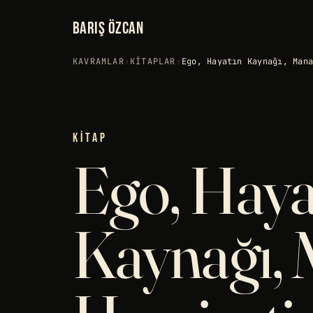
BARIŞ ÖZCAN
KAVRAMLAR
›
KITAPLAR
›
Ego, Hayatın Kaynağı, Man
KITAP
Ego, Haya
Kaynağı, 