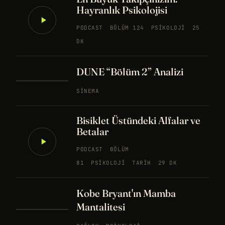
Hayranlık Psikolojisi
PODCAST
BÖLÜM 124
PSIKOLOJI
25
DK
DUNE “Bölüm 2” Analizi
SINEMA
Bisiklet Üstündeki Alfalar ve
Betalar
PODCAST
BÖLÜM
81
PSIKOLOJI
TARIH
29 DK
Kobe Bryant'ın Mamba
Mantalitesi