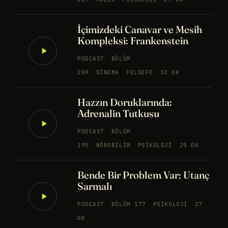
İçimizdeki Canavar ve Mesih
Kompleksi: Frankenstein
PODCAST
BÖLÜM
209
SINEMA
FELSEFE
32 DK
Hazzın Doruklarında:
Adrenalin Tutkusu
PODCAST
BÖLÜM
195
NÖROBILIM
PSIKOLOJI
25 DK
Bende Bir Problem Var: Utanç
Sarmalı
PODCAST
BÖLÜM 177
PSIKOLOJI
27
DK