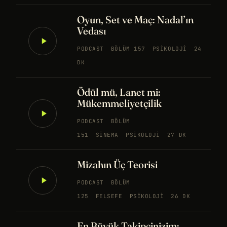
Oyun, Set ve Maç: Nadal’ın
Vedası
PODCAST
BÖLÜM 157
PSIKOLOJI
24
DK
Ödül mü, Lanet mi:
Mükemmeliyetçilik
PODCAST
BÖLÜM
151
SINEMA
PSIKOLOJI
27 DK
Mizahın Üç Teorisi
PODCAST
BÖLÜM
125
FELSEFE
PSIKOLOJI
26 DK
En Büyük Takipçinizim: