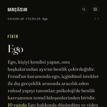
BARIŞ ÖZCAN
‹
›
KAVRAMLAR
›
FIKIRLER
›
Ego
FIKIR
Ego
Ego, kişiyi kendisi yapan, onu
başkalarından ayıran benlik çekirdeğidir.
Freud
'un kuramında ego, içgüdüsel istekler
ile dış gerçeklik arasında aracılık eden
ruhsal yapıyı tanımlar;
psikoloji
'de benlik
kavramının temel bileşenlerinden biridir.
10 yazıda
Ego hakkında düşündüm ve video