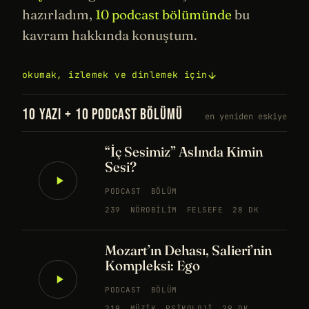
hazırladım,
10 podcast bölümünde
bu
kavram hakkında konuştum.
okumak, izlemek ve dinlemek için
10 YAZI + 10 PODCAST BÖLÜMÜ
en yeniden eskiye
“İç Sesimiz” Aslında Kimin
Sesi?
PODCAST
BÖLÜM
239
NÖROBILIM
FELSEFE
28 DK
Mozart’ın Dehası, Salieri’nin
Kompleksi: Ego
PODCAST
BÖLÜM
219
MÜZIK
PSIKOLOJI
29 DK