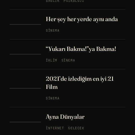
SAĞLIK
PSIKOLOJI
Her şey her yerde aynı anda
SINEMA
“Yukarı Bakma!”ya Bakma!
İKLIM
SINEMA
2021’de izlediğim en iyi 21
Film
SINEMA
Ayna Dünyalar
İNTERNET
GELECEK