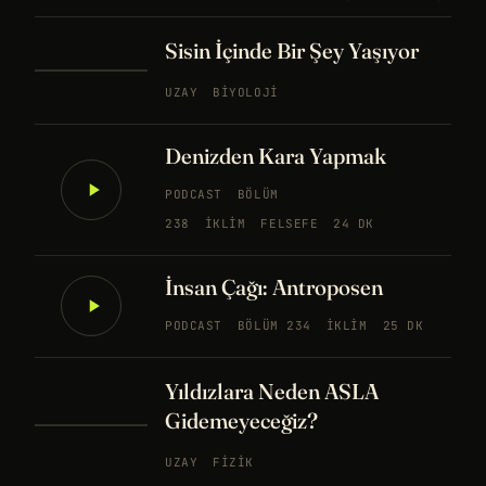
Sisin İçinde Bir Şey Yaşıyor
UZAY
BIYOLOJI
Denizden Kara Yapmak
PODCAST
BÖLÜM
238
İKLIM
FELSEFE
24 DK
İnsan Çağı: Antroposen
PODCAST
BÖLÜM 234
İKLIM
25 DK
Yıldızlara Neden ASLA
Gidemeyeceğiz?
UZAY
FIZIK