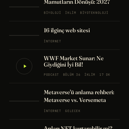
Mamutların Dönüşü: 2027
BIYOLOJI
İKLIM
BIYOTEKNOLOJI
16 ilginç web sitesi
İNTERNET
WWF Market Sunar: Ne
Giydiğini İyi Bil!
PODCAST
BÖLÜM 36
İKLIM
17 DK
Metaverse'ü anlama rehberi:
Metaverse vs. Versemeta
İNTERNET
GELECEK
Arıları NFT kurtarabilir mi?