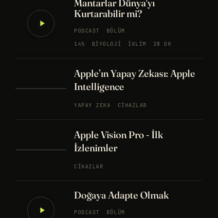
Mantarlar Dünya'yı
Kurtarabilir mi?
PODCAST
BÖLÜM
145
BIYOLOJI
İKLIM
28 DK
Apple’ın Yapay Zekası: Apple
Intelligence
YAPAY ZEKA
CIHAZLAR
Apple Vision Pro - İlk
İzlenimler
CIHAZLAR
Doğaya Adapte Olmak
PODCAST
BÖLÜM