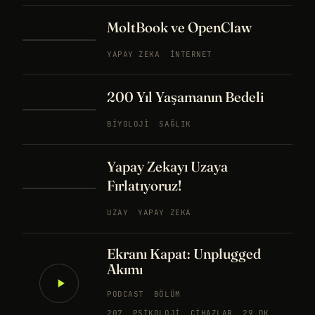
MoltBook ve OpenClaw
YAPAY ZEKA
İNTERNET
200 Yıl Yaşamanın Bedeli
BIYOLOJI
SAĞLIK
Yapay Zekayı Uzaya
Fırlatıyoruz!
UZAY
YAPAY ZEKA
Ekranı Kapat: Unplugged
Akımı
PODCAST
BÖLÜM
207
PSIKOLOJI
CIHAZLAR
29 DK