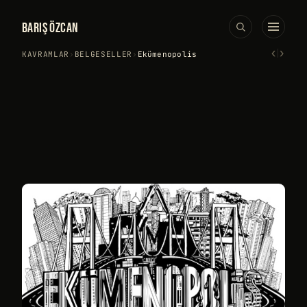
BARIŞ ÖZCAN
‹
›
KAVRAMLAR
›
BELGESELLER
›
Ekümenopolis