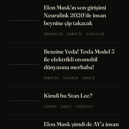
Elon Musk’ın son girişimi
Neuralink 2020’de insan
beynine çip takacak
NÖROBILIM
ROBOTIK
CIHAZLAR
Benzine Veda! Tesla Model 3
ile elektrikli otomobil
dünyasına merhaba!
ROBOTIK
TASARIM
ENERJI
Kimdi bu Stan Lee?
SINEMA
SANAT
EDEBIYAT
Elon Musk şimdi de AY'a insan