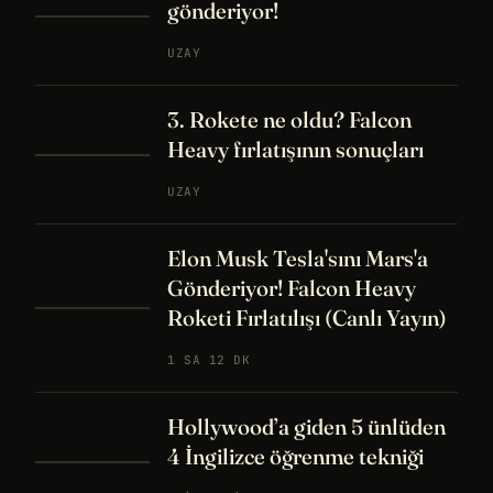
gönderiyor!
UZAY
3. Rokete ne oldu? Falcon
Heavy fırlatışının sonuçları
UZAY
Elon Musk Tesla'sını Mars'a
Gönderiyor! Falcon Heavy
Roketi Fırlatılışı (Canlı Yayın)
1 SA 12 DK
Hollywood’a giden 5 ünlüden
4 İngilizce öğrenme tekniği