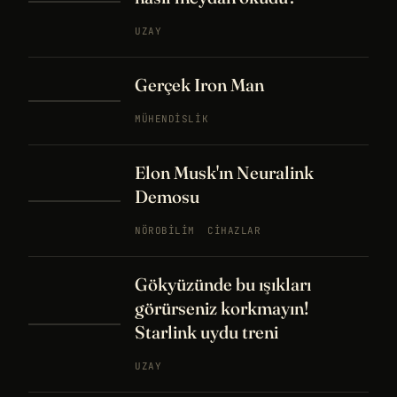
UZAY
Gerçek Iron Man
MÜHENDISLIK
Elon Musk'ın Neuralink
Demosu
NÖROBILIM
CIHAZLAR
Gökyüzünde bu ışıkları
görürseniz korkmayın!
Starlink uydu treni
UZAY