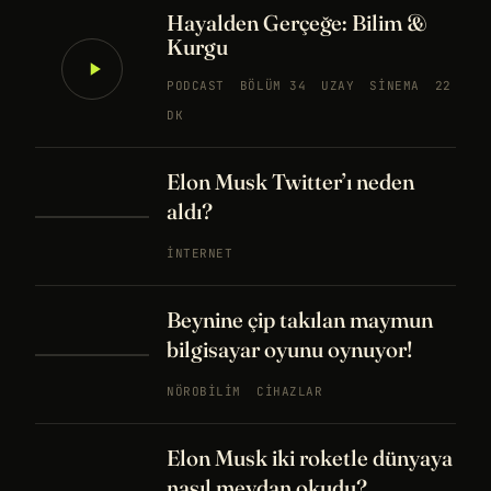
Hayalden Gerçeğe: Bilim &
Kurgu
PODCAST
BÖLÜM 34
UZAY
SINEMA
22
DK
Elon Musk Twitter’ı neden
aldı?
İNTERNET
Beynine çip takılan maymun
bilgisayar oyunu oynuyor!
NÖROBILIM
CIHAZLAR
Elon Musk iki roketle dünyaya
nasıl meydan okudu?