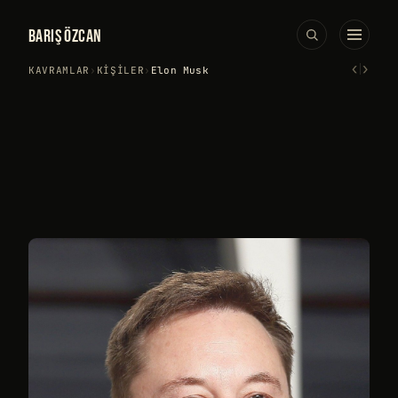
BARIŞ ÖZCAN
‹
›
KAVRAMLAR
›
KIŞILER
›
Elon Musk