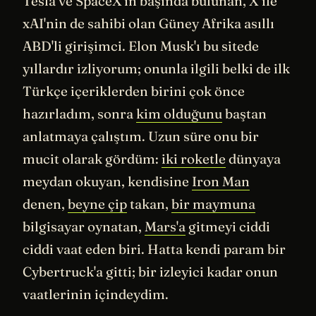
Tesla ve SpaceX'in başında bulunan, X ile
xAI'nin de sahibi olan Güney Afrika asıllı
ABD'li girişimci. Elon Musk'ı bu sitede
yıllardır izliyorum; onunla ilgili belki de ilk
Türkçe içeriklerden birini çok önce
hazırladım, sonra
kim olduğunu
baştan
anlatmaya çalıştım. Uzun süre onu bir
mucit olarak gördüm:
iki roketle
dünyaya
meydan okuyan, kendisine
Iron Man
denen,
beyne çip
takan,
bir maymuna
bilgisayar oynatan,
Mars'a
gitmeyi ciddi
ciddi vaat eden biri. Hatta kendi param bir
Cybertruck'a gitti; bir izleyici kadar onun
vaatlerinin içindeydim.