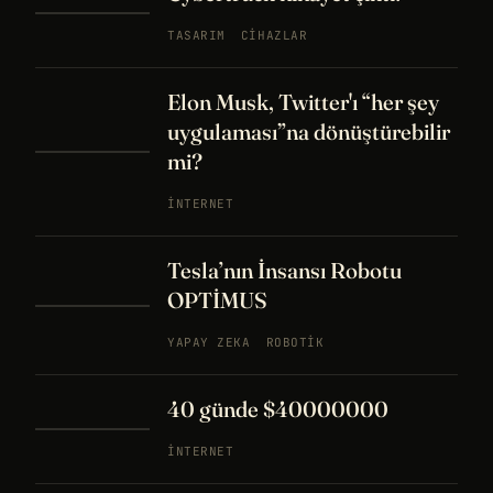
TASARIM
CIHAZLAR
Elon Musk, Twitter'ı “her şey
uygulaması”na dönüştürebilir
mi?
İNTERNET
Tesla’nın İnsansı Robotu
OPTİMUS
YAPAY ZEKA
ROBOTIK
40 günde $40000000
İNTERNET