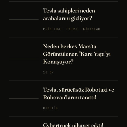
Tesla sahipleri neden
arabalarını gizliyor?
PSIKOLOJI
ENERJI
CIHAZLAR
Neden herkes Mars'ta
Görüntülenen "Kare Yapı"yı
Konuşuyor?
10 DK
Tesla, sürücüsüz Robotaxi ve
Robovan'larını tanıttı!
ROBOTIK
Cybertruck nihayet çıktı!