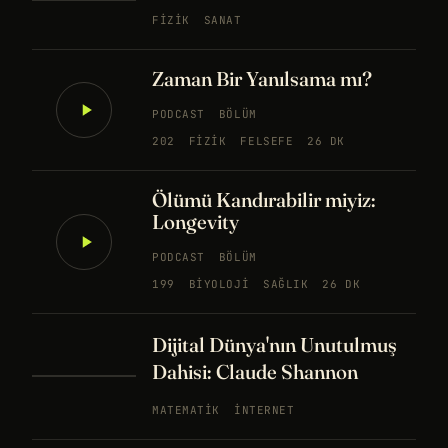
FIZIK
SANAT
Zaman Bir Yanılsama mı?
PODCAST
BÖLÜM
202
FIZIK
FELSEFE
26 DK
Ölümü Kandırabilir miyiz:
Longevity
PODCAST
BÖLÜM
199
BIYOLOJI
SAĞLIK
26 DK
Dijital Dünya'nın Unutulmuş
Dahisi: Claude Shannon
MATEMATIK
İNTERNET