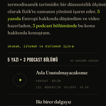
termodinamik terimidir; bir düzensizlik ölçüsü
olarak fizik'te zamanın yönünü işaret eder.
5
yazıda
Entropi hakkında düşündüm ve video
hazırladım,
3 podcast bölümünde
bu konu
hakkında konuştum.
okumak, izlemek ve dinlemek için
5 YAZI + 3 PODCAST BÖLÜMÜ
en yeniden eskiye
Asla Unutulmayacaksınız
PODCAST
BÖLÜM
232
NÖROBILIM
FELSEFE
30 DK
Biz birer dalgayız