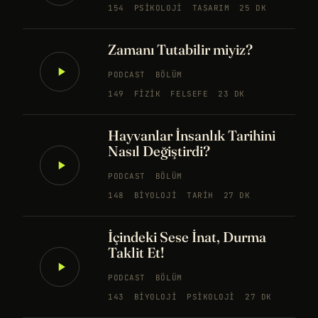
154
PSIKOLOJI
TASARIM
25 DK
Zamanı Tutabilir miyiz?
PODCAST
BÖLÜM
149
FIZIK
FELSEFE
23 DK
Hayvanlar İnsanlık Tarihini
Nasıl Değiştirdi?
PODCAST
BÖLÜM
148
BIYOLOJI
TARIH
27 DK
İçindeki Sese İnat, Durma
Taklit Et!
PODCAST
BÖLÜM
143
BIYOLOJI
PSIKOLOJI
27 DK