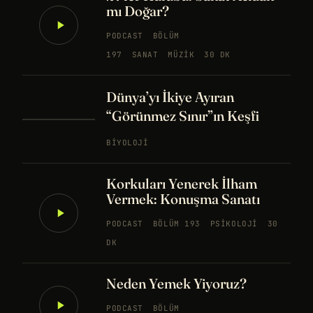
mı Doğar?
PODCAST
BÖLÜM
197
SANAT
MÜZIK
30 DK
Dünya’yı İkiye Ayıran
“Görünmez Sınır”ın Keşfi
BIYOLOJI
Korkuları Yenerek İlham
Vermek: Konuşma Sanatı
PODCAST
BÖLÜM 193
PSIKOLOJI
30
DK
Neden Yemek Yiyoruz?
PODCAST
BÖLÜM