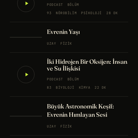
PODCAST
BÖLÜM
93
NÖROBILIM
PSIKOLOJI
28 DK
Evrenin Yaşı
UZAY
FIZIK
İki Hidrojen Bir Oksijen: İnsan
ve Su İlişkisi
PODCAST
BÖLÜM
83
BIYOLOJI
KIMYA
22 DK
Büyük Astronomik Keşif:
Evrenin Hımlayan Sesi
UZAY
FIZIK