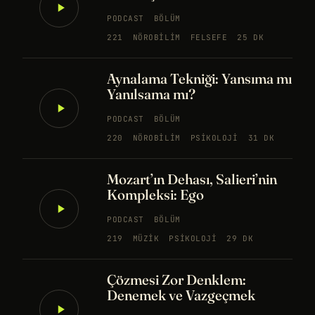
PODCAST
BÖLÜM
221
NÖROBILIM
FELSEFE
25 DK
Aynalama Tekniği: Yansıma mı
Yanılsama mı?
PODCAST
BÖLÜM
220
NÖROBILIM
PSIKOLOJI
31 DK
Mozart’ın Dehası, Salieri’nin
Kompleksi: Ego
PODCAST
BÖLÜM
219
MÜZIK
PSIKOLOJI
29 DK
Çözmesi Zor Denklem:
Denemek ve Vazgeçmek