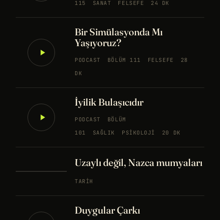
115
SANAT
FELSEFE
24 DK
Bir Simülasyonda Mı
Yaşıyoruz?
PODCAST
BÖLÜM 111
FELSEFE
28
DK
İyilik Bulaşıcıdır
PODCAST
BÖLÜM
101
SAĞLIK
PSIKOLOJI
20 DK
Uzaylı değil, Nazca mumyaları
TARIH
Duygular Çarkı