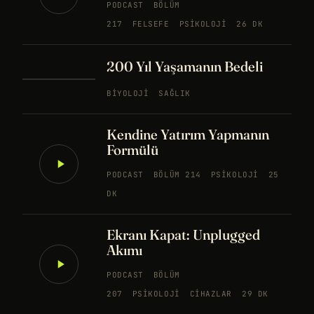
PODCAST
BÖLÜM
217
FELSEFE
PSIKOLOJI
26 DK
200 Yıl Yaşamanın Bedeli
BIYOLOJI
SAĞLIK
Kendine Yatırım Yapmanın
Formülü
PODCAST
BÖLÜM 214
PSIKOLOJI
25
DK
Ekranı Kapat: Unplugged
Akımı
PODCAST
BÖLÜM
207
PSIKOLOJI
CIHAZLAR
29 DK