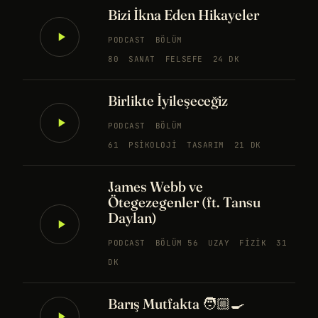
Bizi İkna Eden Hikayeler
PODCAST
BÖLÜM
80
SANAT
FELSEFE
24 DK
Birlikte İyileşeceğiz
PODCAST
BÖLÜM
61
PSIKOLOJI
TASARIM
21 DK
James Webb ve
Ötegezegenler (ft. Tansu
Daylan)
PODCAST
BÖLÜM 56
UZAY
FIZIK
31
DK
Barış Mutfakta 🧑🏼‍🍳