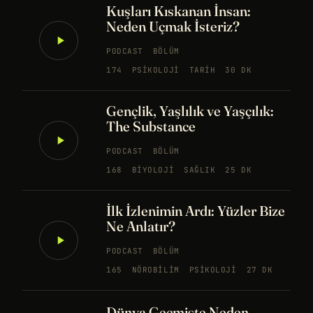
Kuşları Kıskanan İnsan:
Neden Uçmak İsteriz?
PODCAST
BÖLÜM
174
PSIKOLOJI
TARIH
30 DK
Gençlik, Yaşlılık ve Yaşçılık:
The Substance
PODCAST
BÖLÜM
168
BIYOLOJI
SAĞLIK
25 DK
İlk İzlenimin Ardı: Yüzler Bize
Ne Anlatır?
PODCAST
BÖLÜM
165
NÖROBILIM
PSIKOLOJI
27 DK
Dünya Geçmişte Neden