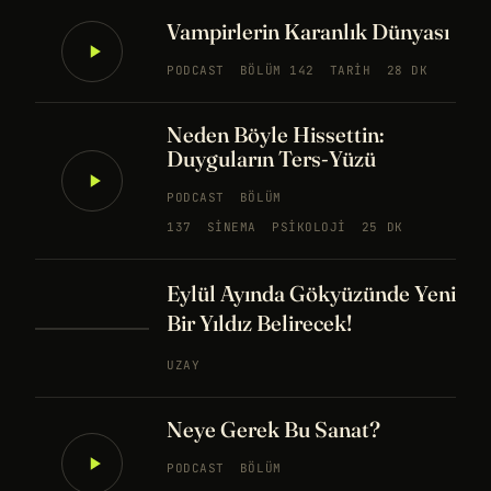
Vampirlerin Karanlık Dünyası
PODCAST
BÖLÜM 142
TARIH
28 DK
Neden Böyle Hissettin:
Duyguların Ters-Yüzü
PODCAST
BÖLÜM
137
SINEMA
PSIKOLOJI
25 DK
Eylül Ayında Gökyüzünde Yeni
Bir Yıldız Belirecek!
UZAY
Neye Gerek Bu Sanat?
PODCAST
BÖLÜM