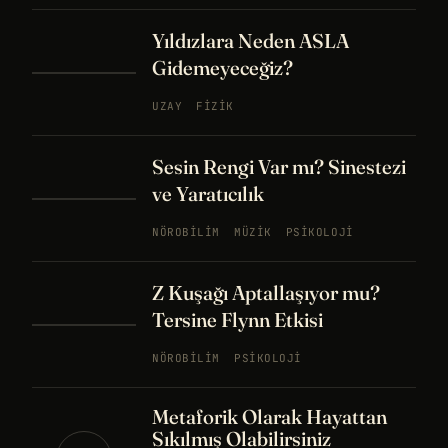
Yıldızlara Neden ASLA
Gidemeyeceğiz?
UZAY
FIZIK
Sesin Rengi Var mı? Sinestezi
ve Yaratıcılık
NÖROBILIM
MÜZIK
PSIKOLOJI
Z Kuşağı Aptallaşıyor mu?
Tersine Flynn Etkisi
NÖROBILIM
PSIKOLOJI
Metaforik Olarak Hayattan
Sıkılmış Olabilirsiniz