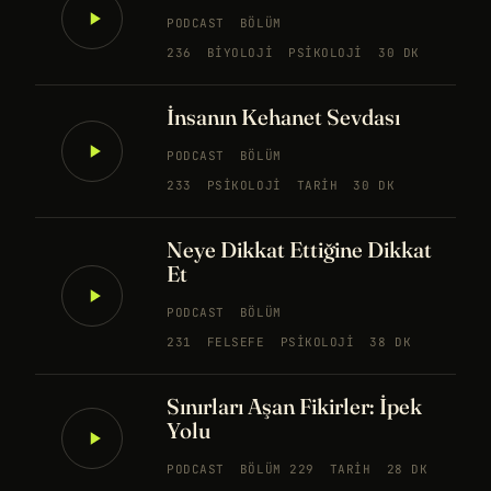
PODCAST
BÖLÜM
236
BIYOLOJI
PSIKOLOJI
30 DK
İnsanın Kehanet Sevdası
PODCAST
BÖLÜM
233
PSIKOLOJI
TARIH
30 DK
Neye Dikkat Ettiğine Dikkat
Et
PODCAST
BÖLÜM
231
FELSEFE
PSIKOLOJI
38 DK
Sınırları Aşan Fikirler: İpek
Yolu
PODCAST
BÖLÜM 229
TARIH
28 DK