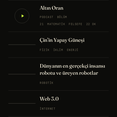
Altın Oran
PODCAST
BÖLÜM
21
MATEMATIK
FELSEFE
22 DK
Çin’in Yapay Güneşi
FIZIK
İKLIM
ENERJI
Dünyanın en gerçekçi insansı
robotu ve üreyen robotlar
ROBOTIK
Web 3.0
İNTERNET