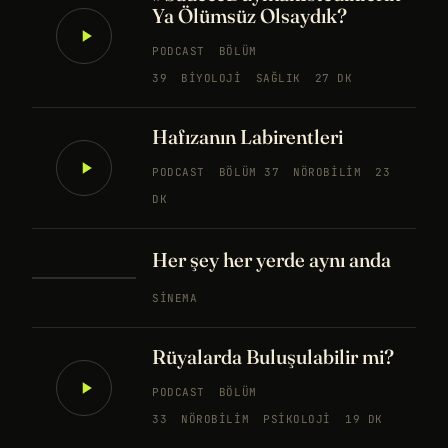
Ya Ölümsüz Olsaydık?
PODCAST
BÖLÜM
39
BIYOLOJI
SAĞLIK
27 DK
Hafızanın Labirentleri
PODCAST
BÖLÜM 37
NÖROBILIM
23
DK
Her şey her yerde aynı anda
SINEMA
Rüyalarda Buluşulabilir mi?
PODCAST
BÖLÜM
33
NÖROBILIM
PSIKOLOJI
19 DK