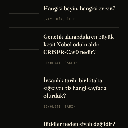
Hangisi beyin, hangisi evren?
UZAY
NÖROBILIM
Genetik alanındaki en büyük
keşif Nobel ödülü aldı:
CRISPR-Cas9 nedir?
BIYOLOJI
SAĞLIK
İnsanlık tarihi bir kitaba
sığsaydı biz hangi sayfada
olurduk?
BIYOLOJI
TARIH
Bitkiler neden siyah değildir?