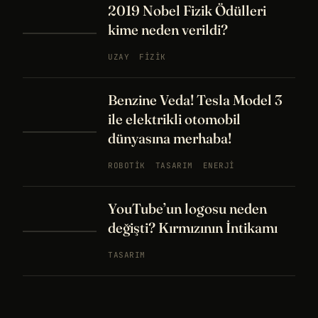
2019 Nobel Fizik Ödülleri
kime neden verildi?
UZAY
FIZIK
Benzine Veda! Tesla Model 3
ile elektrikli otomobil
dünyasına merhaba!
ROBOTIK
TASARIM
ENERJI
YouTube’un logosu neden
değişti? Kırmızının İntikamı
TASARIM