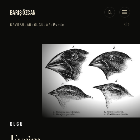
BARIŞ ÖZCAN
‹
›
KAVRAMLAR
›
OLGULAR
›
Evrim
OLGU
Evrim