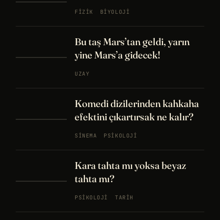
FIZIK
BIYOLOJI
Bu taş Mars’tan geldi, yarın
yine Mars’a gidecek!
UZAY
Komedi dizilerinden kahkaha
efektini çıkartırsak ne kalır?
SINEMA
PSIKOLOJI
Kara tahta mı yoksa beyaz
tahta mı?
PSIKOLOJI
TARIH