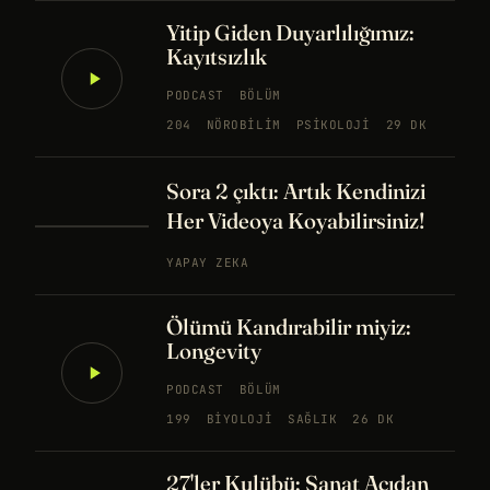
Yitip Giden Duyarlılığımız:
Kayıtsızlık
PODCAST
BÖLÜM
204
NÖROBILIM
PSIKOLOJI
29 DK
Sora 2 çıktı: Artık Kendinizi
Her Videoya Koyabilirsiniz!
YAPAY ZEKA
Ölümü Kandırabilir miyiz:
Longevity
PODCAST
BÖLÜM
199
BIYOLOJI
SAĞLIK
26 DK
27'ler Kulübü: Sanat Acıdan