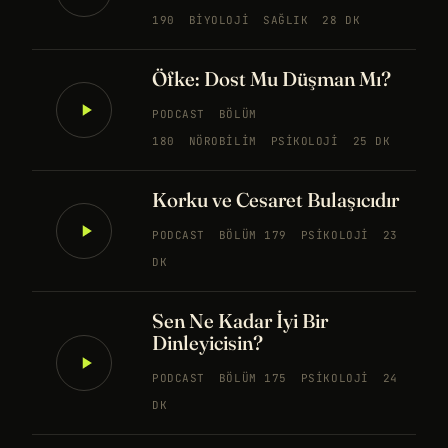
190
BIYOLOJI
SAĞLIK
28 DK
Öfke: Dost Mu Düşman Mı?
PODCAST
BÖLÜM
180
NÖROBILIM
PSIKOLOJI
25 DK
Korku ve Cesaret Bulaşıcıdır
PODCAST
BÖLÜM 179
PSIKOLOJI
23
DK
Sen Ne Kadar İyi Bir
Dinleyicisin?
PODCAST
BÖLÜM 175
PSIKOLOJI
24
DK