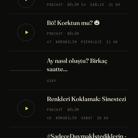
PODCAST
BÖLÜM 54
SAĞLIK
21 DK
Bö! Korktun mu? 🎃
PODCAST
BÖLÜM
47
NÖROBILIM
PSIKOLOJI
21 DK
Ay nasıl oluştu? Birkaç
saatte...
UZAY
Renkleri Koklamak: Sinestezi
PODCAST
BÖLÜM
45
NÖROBILIM
SANAT
20 DK
#SadeceDuymakİstediklerin -