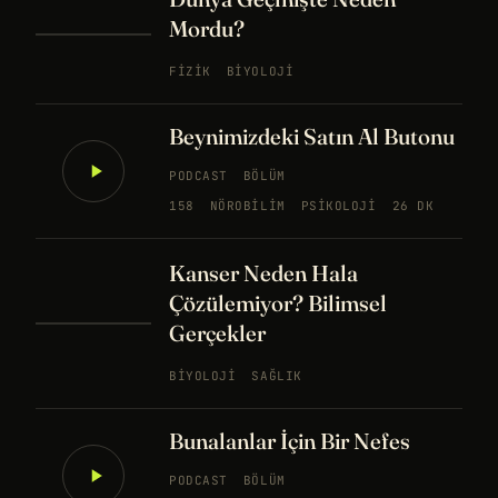
Mordu?
FIZIK
BIYOLOJI
Beynimizdeki Satın Al Butonu
PODCAST
BÖLÜM
158
NÖROBILIM
PSIKOLOJI
26 DK
Kanser Neden Hala
Çözülemiyor? Bilimsel
Gerçekler
BIYOLOJI
SAĞLIK
Bunalanlar İçin Bir Nefes
PODCAST
BÖLÜM