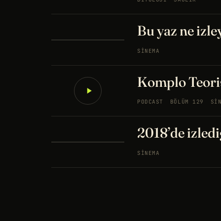
Bu yaz ne izle
SINEMA
Komplo Teoris
PODCAST
BÖLÜM 129
SI
2018’de izledi
SINEMA