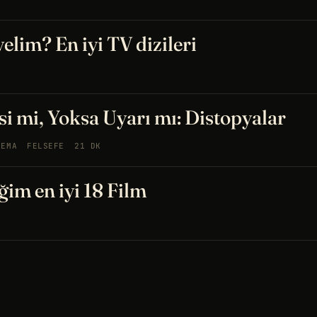
yelim? En iyi TV dizileri
i mi, Yoksa Uyarı mı: Distopyalar
NEMA
FELSEFE
21 DK
ğim en iyi 18 Film