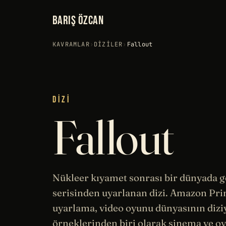
BARIŞ ÖZCAN
KAVRAMLAR
›
DIZILER
›
Fallout
DIZI
Fallout
Nükleer kıyamet sonrası bir dünyada ge
serisinden uyarlanan dizi.
Amazon
Prim
uyarlama, video oyunu dünyasının dizi
örneklerinden biri olarak
sinema
ve oy