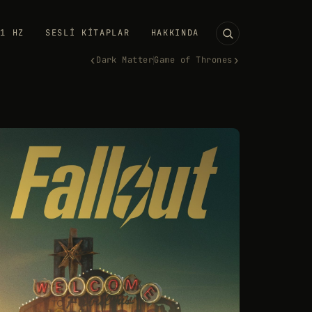
11 HZ
SESLI KITAPLAR
HAKKINDA
‹
›
Dark Matter
Game of Thrones