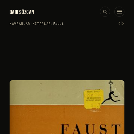
BARIŞ ÖZCAN
‹
›
KAVRAMLAR
›
KITAPLAR
›
Faust