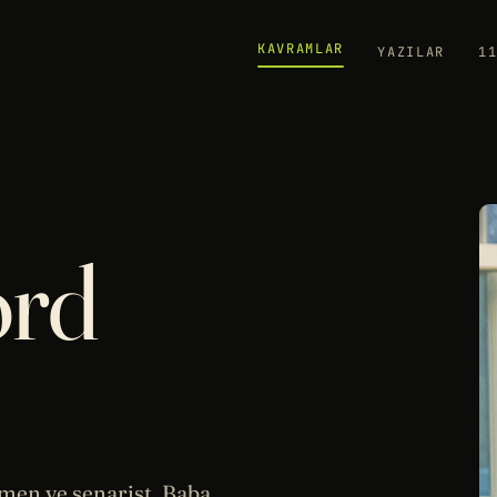
KAVRAMLAR
YAZILAR
1
ord
men ve senarist.
Baba