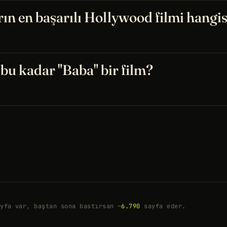
n en başarılı Hollywood filmi hangis
u kadar "Baba" bir film?
yfa var, baştan sona bastırsan ~
6.790
sayfa eder.