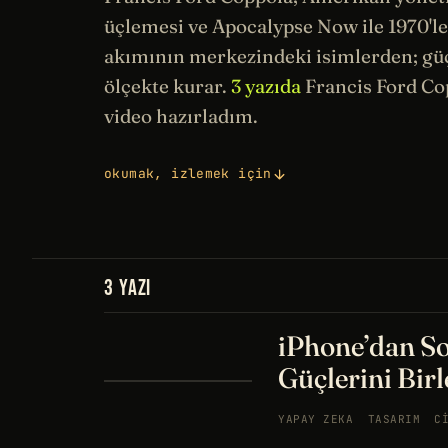
üçlemesi ve Apocalypse Now ile 1970'l
akımının merkezindeki isimlerden; güç,
ölçekte kurar.
3 yazıda
Francis Ford C
video hazırladım.
okumak, izlemek için
3 YAZI
iPhone’dan S
Güçlerini Birl
YAPAY ZEKA
TASARIM
C