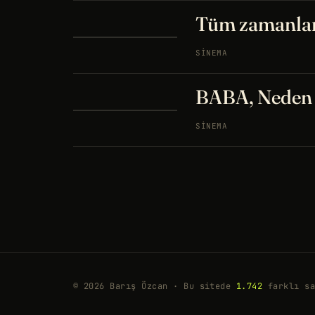
Tüm zamanları
SINEMA
BABA, Neden b
SINEMA
© 2026 Barış Özcan · Bu sitede
1.742
farklı sa