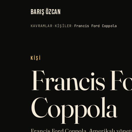
BARIŞ ÖZCAN
KAVRAMLAR
›
KIŞILER
›
Francis Ford Coppola
KIŞI
Francis F
Coppola
Francis Ford Coppola, Amerikalı yönet