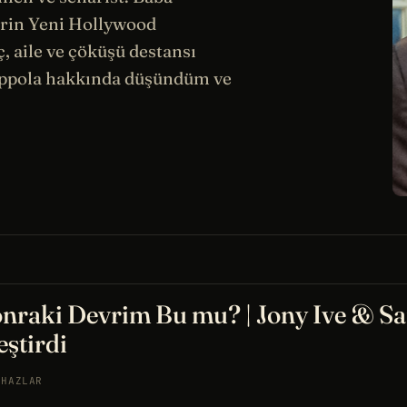
erin Yeni Hollywood
 aile ve çöküşü destansı
oppola hakkında düşündüm ve
onraki Devrim Bu mu? | Jony Ive & S
eştirdi
IHAZLAR