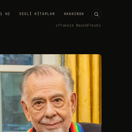
11 HZ
SESLI KITAPLAR
HAKKINDA
‹
›
Francis Bacon
Freud