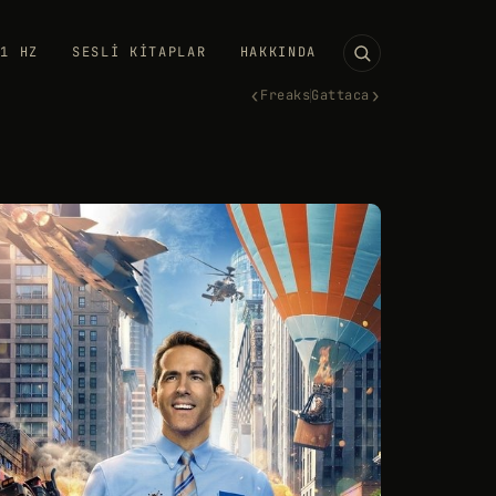
11 HZ
SESLI KITAPLAR
HAKKINDA
‹
›
Freaks
Gattaca