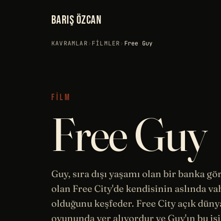
BARIŞ ÖZCAN
KAVRAMLAR
›
FILMLER
›
Free Guy
FILM
Free Guy
Guy, sıra dışı yaşamı olan bir banka gör
olan Free City'de kendisinin aslında va
olduğunu keşfeder. Free City açık düny
oyununda yer alıyordur ve Guy'ın bu iş