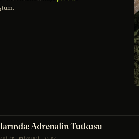
ştum.
larında: Adrenalin Tutkusu
ROBILIM
PSIKOLOJI
25 DK