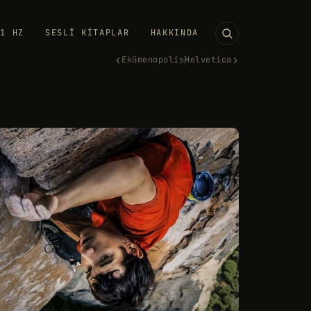
11 HZ
SESLI KITAPLAR
HAKKINDA
‹
›
Ekümenopolis
Helvetica