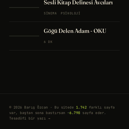
Sesli Kitap Definesi Avcıları
SINEMA
PSIKOLOJI
Göğü Delen Adam - OKU
6 DK
© 2026 Barış Özcan · Bu sitede
1.742
farklı sayfa
var, baştan sona bastırsan ~
6.790
sayfa eder.
Tesadüfi bir yazı →