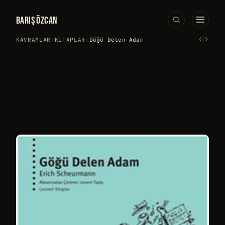
BARIŞ ÖZCAN
‹
›
KAVRAMLAR
›
KITAPLAR
›
Göğü Delen Adam