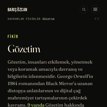
BARIŞ ÖZCAN
‹
›
KAVRAMLAR
›
FIKIRLER
›
Gözetim
FIKIR
Gözetim
Gözetim, insanları etkilemek, yönetmek
veya korumak amacıyla davranış ve
bilgilerin izlenmesidir.
George Orwell
'in
1984
romanından
Black Mirror
'a uzanan
distopya
anlatılarının ve dijital çağ
mahremiyet
tartışmalarının çekirdek
kavramı.
9 yazıda
Gözetim hakkında