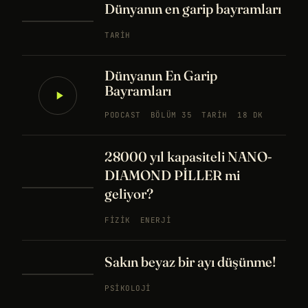
Dünyanın en garip bayramları
TARIH
Dünyanın En Garip
Bayramları
PODCAST
BÖLÜM 35
TARIH
18 DK
28000 yıl kapasiteli NANO-
DIAMOND PİLLER mi
geliyor?
FIZIK
ENERJI
Sakın beyaz bir ayı düşünme!
PSIKOLOJI